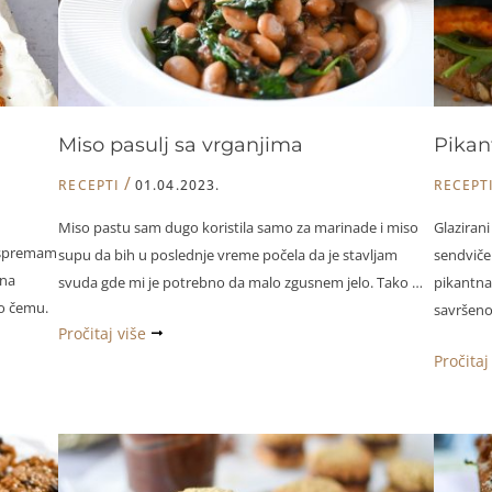
Miso pasulj sa vrganjima
Pikant
/
RECEPTI
01.04.2023.
RECEPT
Miso pastu sam dugo koristila samo za marinade i miso
Glaziran
a spremam
supu da bih u poslednje vreme počela da je stavljam
sendviče.
mna
svuda gde mi je potrebno da malo zgusnem jelo. Tako …
pikantna,
go čemu.
savršeno
Miso
Pročitaj više
pasulj
Pikantni
Pročitaj
sa
glaziran
vrganjima
tofu
za
sendvič