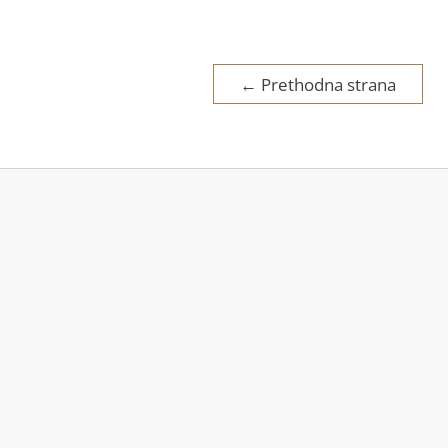
domaćih
kora
Kretanje
←
Prethodna strana
članaka