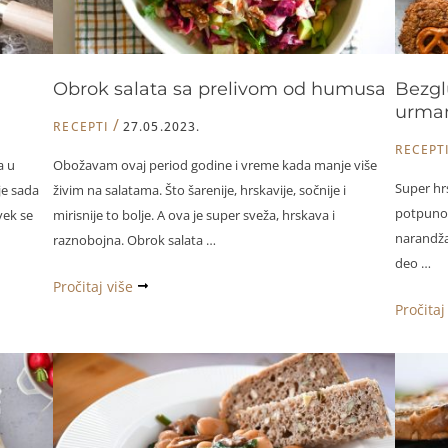
Obrok salata sa prelivom od humusa
Bezglu
urma
/
RECEPTI
27.05.2023.
RECEPT
a u
Obožavam ovaj period godine i vreme kada manje više
Super hrs
je sada
živim na salatama. Što šarenije, hrskavije, sočnije i
potpuno v
vek se
mirisnije to bolje. A ova je super sveža, hrskava i
narandža
raznobojna. Obrok salata …
deo …
Obrok
Pročitaj više
Bezglut
Pročitaj
salata
hrskavi
sa
tahini
prelivom
keksići
od
sa
humusa
urmam