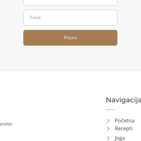
Prijava
Navigacij
Početna
ranimo
Recepti
Joga