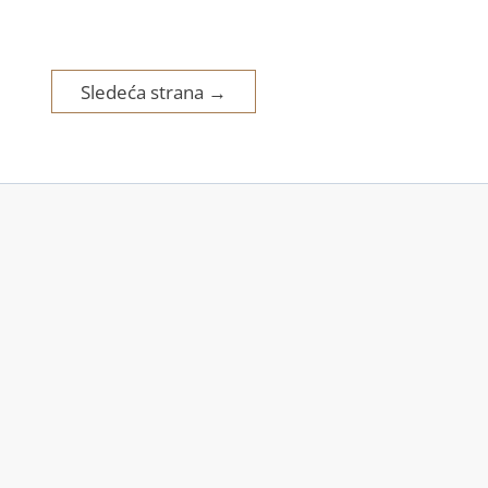
t
Sledeća strana
→