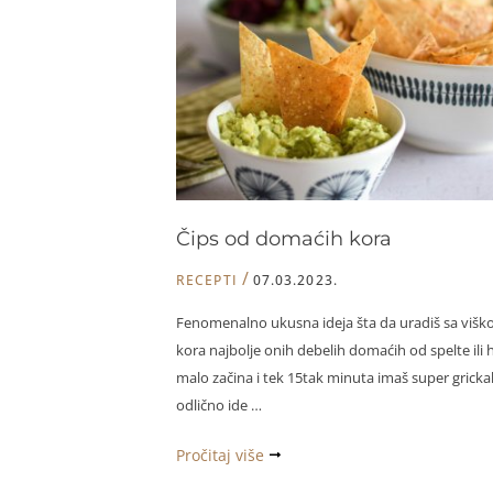
Čips od domaćih kora
/
RECEPTI
07.03.2023.
Fenomenalno ukusna ideja šta da uradiš sa višk
kora najbolje onih debelih domaćih od spelte ili h
malo začina i tek 15tak minuta imaš super grickal
odlično ide …
Čips
Pročitaj više
od