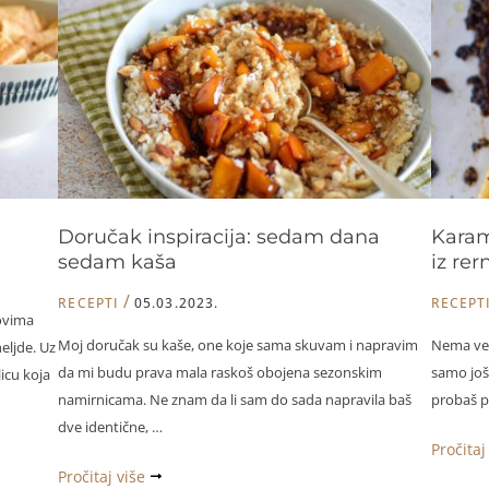
čoko
brusni
urma
kremom
Doručak inspiracija: sedam dana
Karam
sedam kaša
iz rer
/
RECEPTI
05.03.2023.
RECEPT
ovima
Moj doručak su kaše, one koje sama skuvam i napravim
Nema vez
eljde. Uz
da mi budu prava mala raskoš obojena sezonskim
samo još
icu koja
namirnicama. Ne znam da li sam do sada napravila baš
probaš p
dve identične, …
Karamel
Pročitaj
Doručak
balzami
Pročitaj više