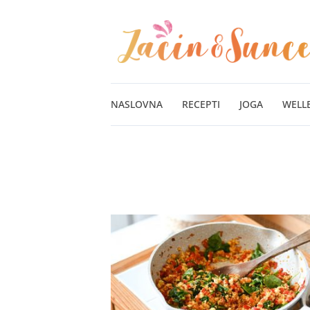
Pređi
na
sadržaj
NASLOVNA
RECEPTI
JOGA
WELL