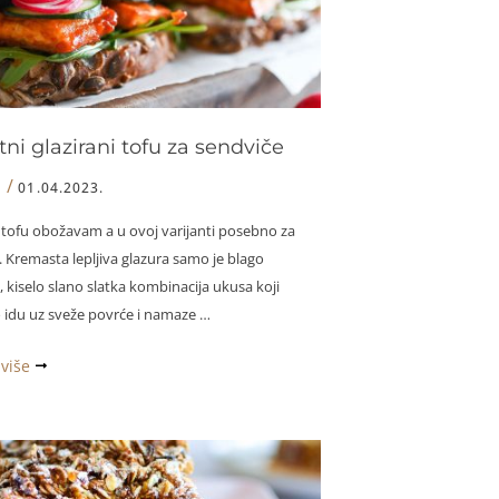
ni glazirani tofu za sendviče
/
I
01.04.2023.
i tofu obožavam a u ovoj varijanti posebno za
 Kremasta lepljiva glazura samo je blago
 kiselo slano slatka kombinacija ukusa koji
 idu uz sveže povrće i namaze …
 više
i
e