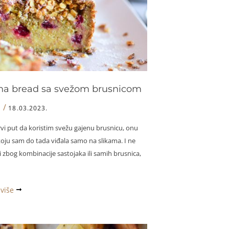
a bread sa svežom brusnicom
/
I
18.03.2023.
rvi put da koristim svežu gajenu brusnicu, onu
oju sam do tada viđala samo na slikama. I ne
i zbog kombinacije sastojaka ili samih brusnica,
 više