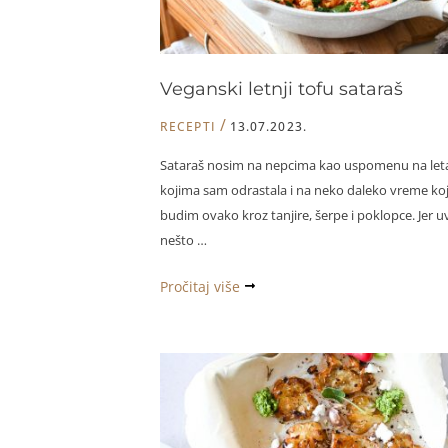
Veganski letnji tofu sataraš
/
RECEPTI
13.07.2023.
Sataraš nosim na nepcima kao uspomenu na let
kojima sam odrastala i na neko daleko vreme ko
budim ovako kroz tanjire, šerpe i poklopce. Jer u
nešto …
Veganski
Pročitaj više
letnji
tofu
sataraš