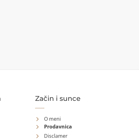
a
Začin i sunce
O meni
Prodavnica
Disclamer