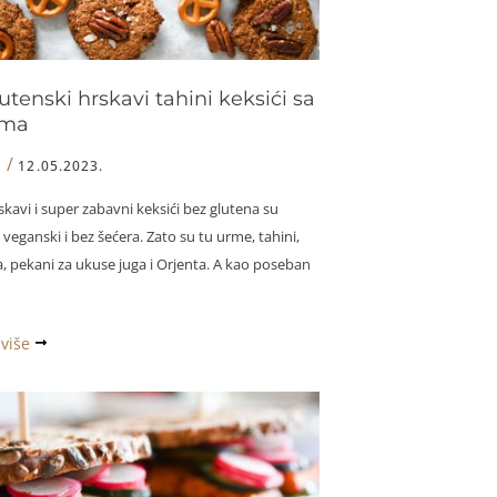
tenski hrskavi tahini keksići sa
ma
/
I
12.05.2023.
kavi i super zabavni keksići bez glutena su
eganski i bez šećera. Zato su tu urme, tahini,
, pekani za ukuse juga i Orjenta. A kao poseban
enski
 više
a