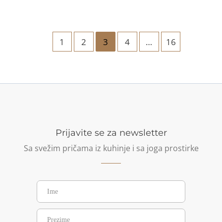
inspiracija:
paškana
sedam
iz
dana
rerne
1
2
3
4
…
16
sedam
kaša
Prijavite se za newsletter
Sa svežim pričama iz kuhinje i sa joga prostirke