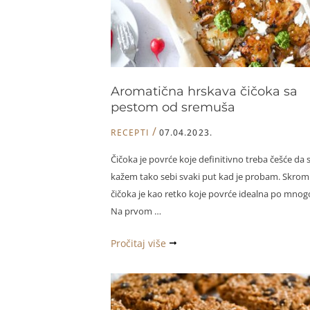
Aromatična hrskava čičoka sa
pestom od sremuša
/
RECEPTI
07.04.2023.
Čičoka je povrće koje definitivno treba češće d
kažem tako sebi svaki put kad je probam. Skro
čičoka je kao retko koje povrće idealna po mno
Na prvom …
Aromatična
Pročitaj više
hrskava
čičoka
sa