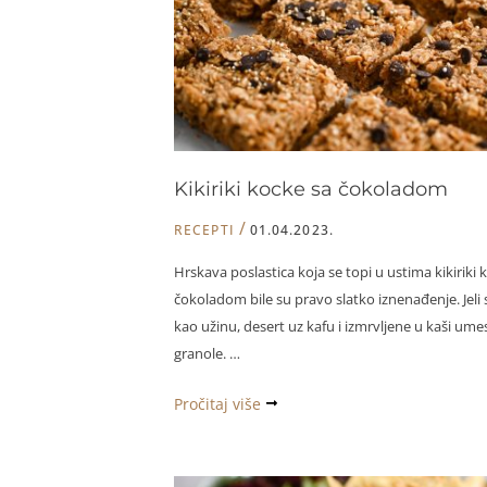
pestom
od
sremuša
Kikiriki kocke sa čokoladom
/
RECEPTI
01.04.2023.
Hrskava poslastica koja se topi u ustima kikiriki 
čokoladom bile su pravo slatko iznenađenje. Jeli
kao užinu, desert uz kafu i izmrvljene u kaši ume
granole. …
Kikiriki
Pročitaj više
kocke
sa
čokoladom