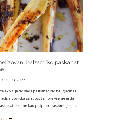
com
elizovani balzamiko paškanat
ne
/
I
01.03.2023.
e ako ti je do sada paškanat bio neugledna i
 jedna povrćka za supu, tim pre vreme je da
aškanat iz rerne kao potpuno zasebno jelo. …
izovani
 više
ko