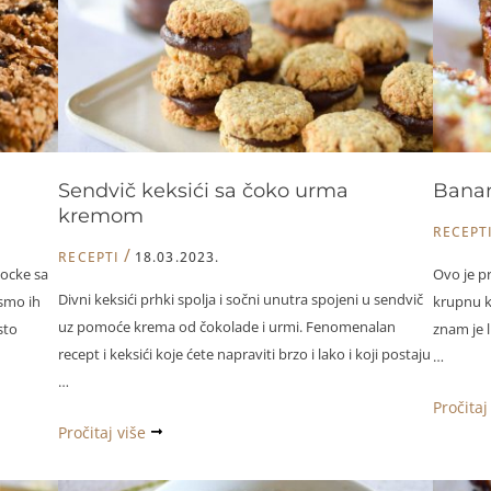
Sendvič keksići sa čoko urma
Banan
kremom
RECEPT
/
RECEPTI
18.03.2023.
kocke sa
Ovo je p
Divni keksići prhki spolja i sočni unutra spojeni u sendvič
 smo ih
krupnu k
uz pomoće krema od čokolade i urmi. Fenomenalan
sto
znam je l
recept i keksići koje ćete napraviti brzo i lako i koji postaju
…
…
Banana
Pročitaj
Sendvič
Pročitaj više
bread
keksići
sa
sa
svežom