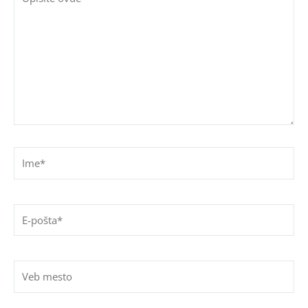
ovde
Ime*
E-
pošta*
Veb
mesto