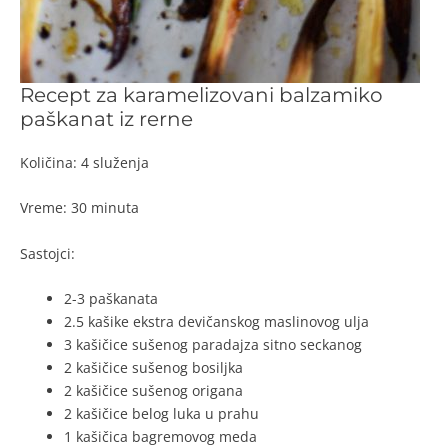
Recept za karamelizovani balzamiko
paškanat iz rerne
Količina: 4 služenja
Vreme: 30 minuta
Sastojci:
2-3 paškanata
2.5 kašike ekstra devičanskog maslinovog ulja
3 kašičice sušenog paradajza sitno seckanog
2 kašičice sušenog bosiljka
2 kašičice sušenog origana
2 kašičice belog luka u prahu
1 kašičica bagremovog meda