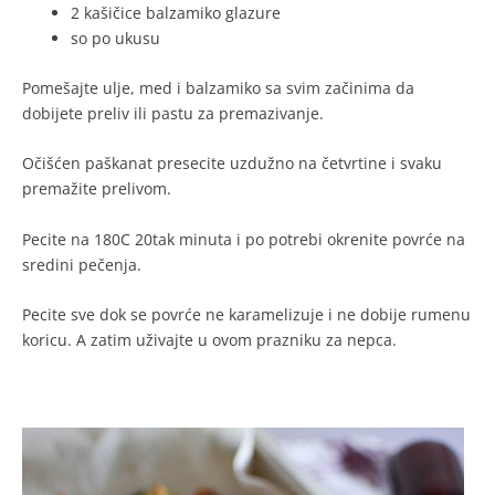
2 kašičice balzamiko glazure
so po ukusu
Pomešajte ulje, med i balzamiko sa svim začinima da
dobijete preliv ili pastu za premazivanje.
Očišćen paškanat presecite uzdužno na četvrtine i svaku
premažite prelivom.
Pecite na 180C 20tak minuta i po potrebi okrenite povrće na
sredini pečenja.
Pecite sve dok se povrće ne karamelizuje i ne dobije rumenu
koricu. A zatim uživajte u ovom prazniku za nepca.