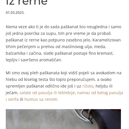
iz rerne
01.03.2023.
Nema veze ako ti je do sada paškanat bio neugledna i samo
još jedna povrćka za supu, tim pre vreme je da probaš
paškanat iz rerne kao potpuno zasebno jelo. Karamelizovan
tihim pečenjem u prelivu od maslinovog ulja, meda,
balzamika i začina, slatki paškanat postaje fino kremast,
lepljiv i savršeno aromatičan.
Mi smo ovaj pleh paškanata koji vidiš pojeli sa avokadom na
hlebu od kiselog testa što toplo preporučujem, a ovako
spremljen paškanat odlično ide još i uz
rižoto
, heljdu ili
ječam,
salate od pasulja ili leblebije
,
namaz od belog pasulja
i senfa
ili
humus sa renom.