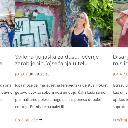
krila
i
za
zablude
hodanje
o
kroz
čuveno
život
stomač
disanju
Svilena ljuljaška za dušu: lečenje
Disanj
e
zarobljenih (o)sećanja u telu
misli
/
/
JOGA
30.08.2020.
JOGA
o i ona
Joga može da ima izuzetna terapeutska dejstva. Pokret
Istražuj
motivno,
gotovo uvek sa sobom nosi emociju. Čak i kada samo
kao unive
lo …
posmatramo pokret, mogu da nas ponesu duboke
uprkos t
emocije. Pomislite na balet ili …
suprotno
Svilena
Disanje
Pročitaj više
Pročitaj
ljuljaška
kroz