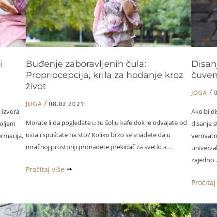
i
Buđenje zaboravljenih čula:
Disan
Propriocepcija, krila za hodanje kroz
čuve
život
/
JOGA
/
JOGA
08.02.2021.
i izvora
Ako bi di
Morate li da pogledate u tu šolju kafe dok je odvajate od
oljem
disanje 
usta i spuštate na sto? Koliko brzo se snađete da u
rmacija,
verovatn
mračnoj prostoriji pronađete prekidač za svetlo a …
univerzal
zajedno 
Buđenje
Pročitaj više
zaboravljenih
Disanje
Pročitaj
čula:
stomak
Propriocepcija,
istine