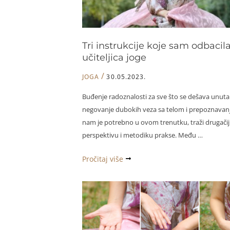
Tri instrukcije koje sam odbacil
učiteljica joge
/
JOGA
30.05.2023.
Buđenje radoznalosti za sve što se dešava unuta
negovanje dubokih veza sa telom i prepoznavanj
nam je potrebno u ovom trenutku, traži drugači
perspektivu i metodiku prakse. Među …
Tri
Pročitaj više
instrukcije
koje
sam
odbacila
kao