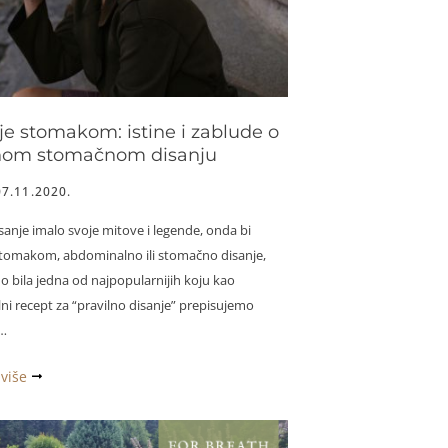
je stomakom: istine i zablude o
nom stomačnom disanju
07.11.2020.
sanje imalo svoje mitove i legende, onda bi
stomakom, abdominalno ili stomačno disanje,
o bila jedna od najpopularnijih koju kao
ni recept za “pravilno disanje” prepisujemo
…
 više
om: