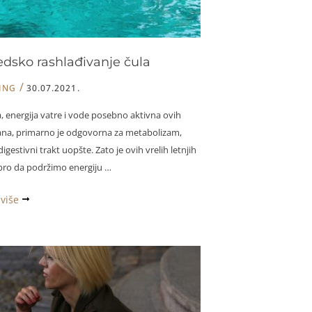
edsko rashlađivanje čula
/
ING
30.07.2021.
, energija vatre i vode posebno aktivna ovih
dana, primarno je odgovorna za metabolizam,
digestivni trakt uopšte. Zato je ovih vrelih letnjih
ro da podržimo energiju …
sko
 više
ivanje