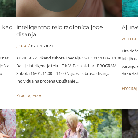
a kao
Inteligentno telo radionica joge
Ajurv
disanja
WELLBE
/
JOGA
07.04.2022.
Pita doša
r nas,
APRIL 2022. vikend subota i nedelja 16/17.04 11.00 – 14.00
letnjih 
e šta
Dah je inteligencija tela – T.K.V. Desikatchar PROGRAM
varenje, 
ju
Subota 16/04, 11.00 – 14.00 Najčešći obrasci disanja
dana dob
Individualna procena Opuštanje …
Ajurved
Pročitaj
Inteligentno
Pročitaj više
rashlađ
telo
čula
radionica
joge
disanja