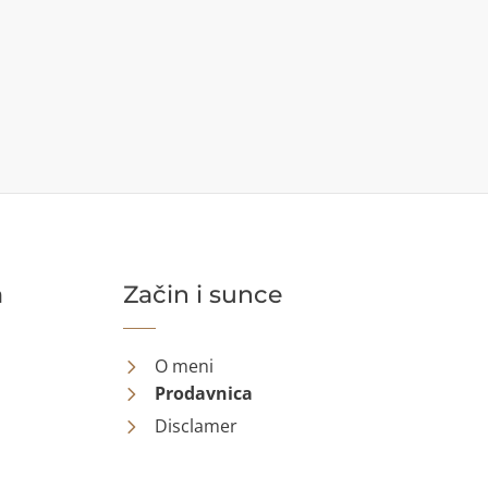
a
Začin i sunce
O meni
Prodavnica
Disclamer
Kontakt