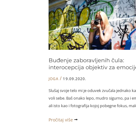
učenja
korisni
linkovi
Buđenje zaboravljenih čula:
interocepcija objektiv za emocij
/
JOGA
19.09.2020.
Slušaj svoje telo mi je oduvek zvučala jednako ka
voli sebe. Baš onako lepo, mudro sigurno, pa i e
ali isto kao i fotografija kojoj pobegne fokus, ma
Buđenje
Pročitaj više
zaboravljenih
čula: