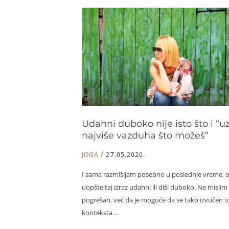
interocepcija
objektiv
za
emocije
Udahni duboko nije isto što i “u
najviše vazduha što možeš”
/
JOGA
27.05.2020.
I sama razmišljam posebno u poslednje vreme, 
uopšte taj izraz udahni ili diši duboko. Ne mislim 
pogrešan, već da je moguće da se tako izvučen iz
konteksta …