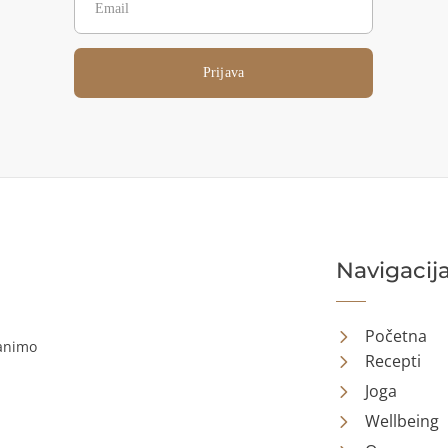
Prijava
Navigacij
Početna
ranimo
Recepti
Joga
Wellbeing