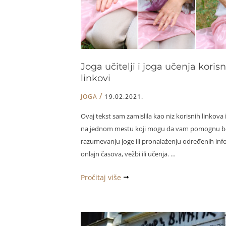
učiteljica
joge
Joga učitelji i joga učenja korisn
linkovi
/
JOGA
19.02.2021.
Ovaj tekst sam zamislila kao niz korisnih linkova 
na jednom mestu koji mogu da vam pomognu b
razumevanju joge ili pronalaženju određenih info
onlajn časova, vežbi ili učenja. …
Joga
Pročitaj više
učitelji
i
joga