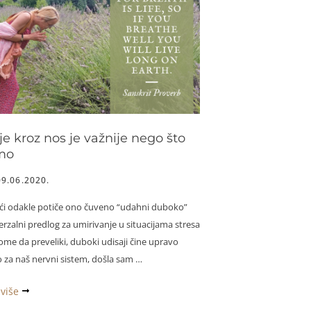
m
nom
e kroz nos je važnije nego što
mo
09.06.2020.
ući odakle potiče ono čuveno “udahni duboko”
rzalni predlog za umirivanje u situacijama stresa
ome da preveliki, duboki udisaji čine upravo
 za naš nervni sistem, došla sam …
 više