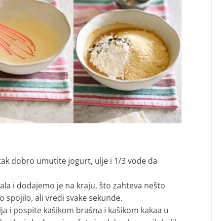
ak dobro umutite jogurt, ulje i 1/3 vode da
ala i dodajemo je na kraju, što zahteva nešto
 spojilo, ali vredi svake sekunde.
a i pospite kašikom brašna i kašikom kakaa u