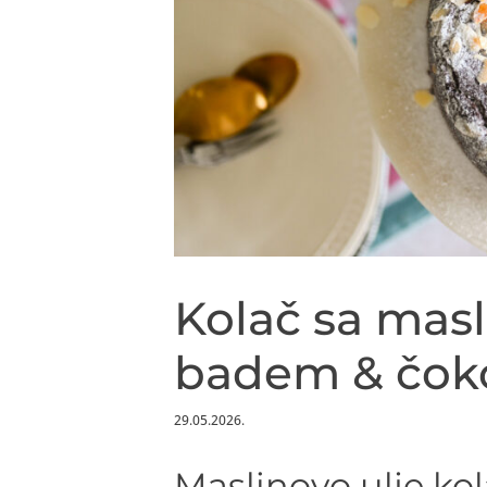
Kolač sa mas
badem & čok
29.05.2026.
Maslinovo ulje ko