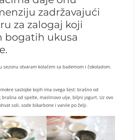
enziju zadržavajući
u za zalogaj koji
n bogatih ukusa
e.
vu sezonu otvaram kolačem sa bademom i čokoladom.
 mokre sastojke kojih ima svega šest: brašno od
rašna od spelte, maslinovo ulje, biljni jogurt. Uz ovo
vat soli, sode bikarbone i vanile po želji.