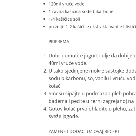
120ml vruće vode
1 ravna kašičica sode bikarbone
1/4 kašičice soli
po želji: 1-2 kašičice ekstrakta vanile i lis
PRIPREMA
Dobro umutite jogurt i ulje da dobije
40ml vruće vode.
U tako sjedinjene mokre sastojke doda
sodu bikarbonu, so, vanilu i vruću vo
kolač.
Smesu sipajte u podmazan pleh pobrašn
badema i pecite u rerni zagrejanoj na
Gotov kolač prvo ohladite u plehu, zat
sveže jagode.
ZAMENE I DODACI UZ OVAJ RECEPT