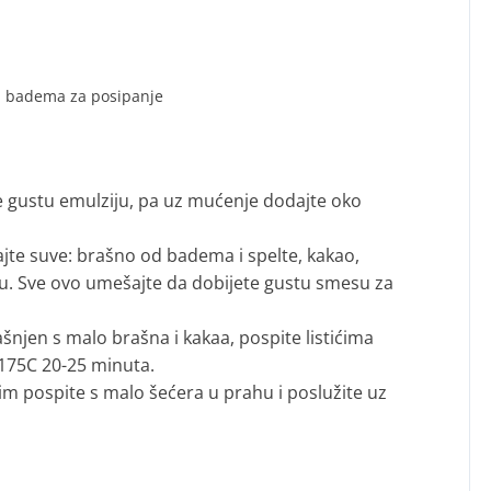
tići badema za posipanje
te gustu emulziju, pa uz mućenje dodajte oko
jte suve: brašno od badema i spelte, kakao,
du. Sve ovo umešajte da dobijete gustu smesu za
jen s malo brašna i kakaa, pospite listićima
 175C 20-25 minuta.
im pospite s malo šećera u prahu i poslužite uz