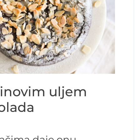
linovim uljem
olada
lačima daje onu