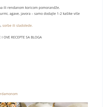
a ili rendanom koricom pomorandže.
rmi, agave, javora – samo dodajte 1-2 kašike više
a,
sorbe ili sladolede.
 I OVE RECEPTE SA BLOGA
 kardamonom