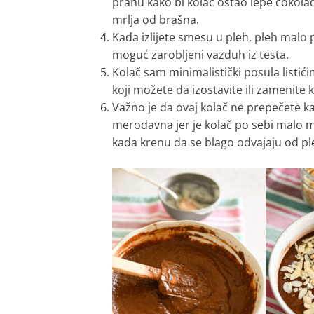
prahu kako bi kolač ostao lepe čokolad
mrlja od brašna.
Kada izlijete smesu u pleh, pleh malo p
moguć zarobljeni vazduh iz testa.
Kolač sam minimalistički posula listi
koji možete da izostavite ili zamenit
Važno je da ovaj kolač ne prepečete kak
merodavna jer je kolač po sebi malo mo
kada krenu da se blago odvajaju od ple