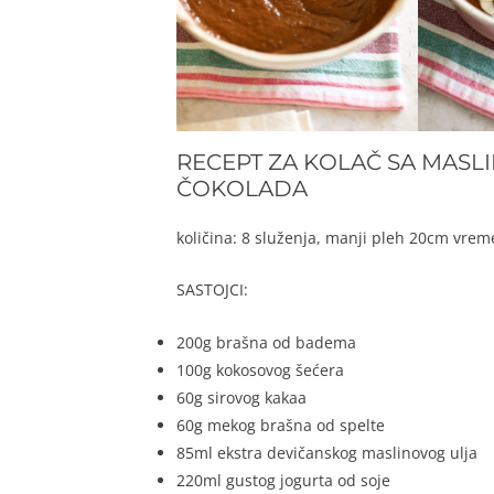
RECEPT ZA KOLAČ SA MASL
ČOKOLADA
količina: 8 služenja, manji pleh 20cm vre
SASTOJCI:
200g brašna od badema
100g kokosovog šećera
60g sirovog kakaa
60g mekog brašna od spelte
85ml ekstra devičanskog maslinovog ulja
220ml gustog jogurta od soje