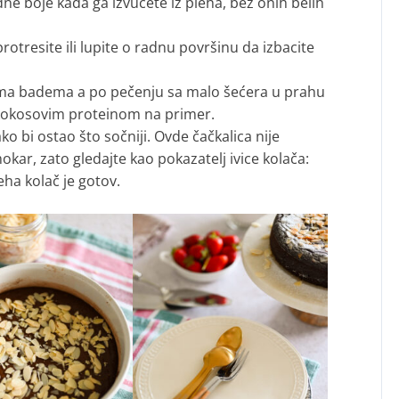
ne boje kada ga izvučete iz pleha, bez onih belih
rotresite ili lupite o radnu površinu da izbacite
ćima badema a po pečenju sa malo šećera u prahu
e kokosovim proteinom na primer.
o bi ostao što sočniji. Ovde čačkalica nije
kar, zato gledajte kao pokazatelj ivice kolača:
ha kolač je gotov.