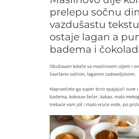
prelepu sočnu dim
vazdušastu tekstur
ostaje lagan a pu
badema i čokolad
Obožavam kolače sa maslinovim uljem i o
Savršeno sočnim, laganim zadovoljstvom.
Napravićete ga super brzo spajajući suve i
badema, kokosov šećer, kakao, malo mekog b
trebaće vam još i malo vruće vode, po prstoh