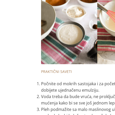
PRAKTIČNI SAVETI
Počnite od mokrih sastojaka i za počet
dobijete ujednačenu emulziju.
Voda treba da bude vruća, ne proključ
mućenja kako bi se sve još jednom lepo
Pleh podmažite sa malo maslinovog ulj