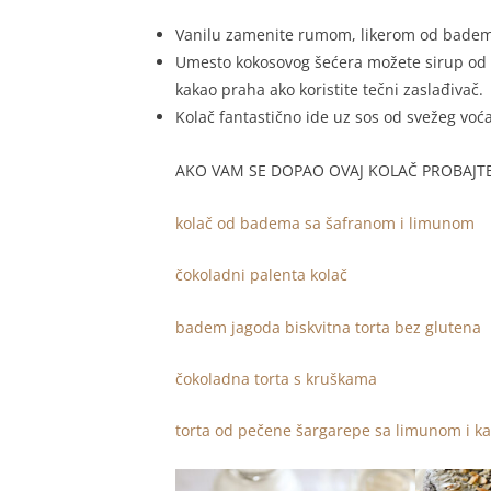
Vanilu zamenite rumom, likerom od badem
Umesto kokosovog šećera možete sirup od u
kakao praha ako koristite tečni zaslađivač.
Kolač fantastično ide uz sos od svežeg voć
AKO VAM SE DOPAO OVAJ KOLAČ PROBAJTE
kolač od badema sa šafranom i limunom
čokoladni palenta kolač
badem jagoda biskvitna torta bez glutena
čokoladna torta s kruškama
torta od pečene šargarepe sa limunom i