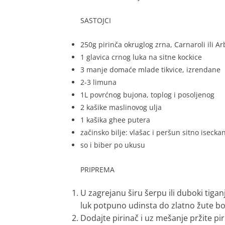
SASTOJCI
250g pirinča okruglog zrna, Carnaroli ili Ar
1 glavica crnog luka na sitne kockice
3 manje domaće mlade tikvice, izrendane
2-3 limuna
1L povrćnog bujona, toplog i posoljenog
2 kašike maslinovog ulja
1 kašika ghee putera
začinsko bilje: vlašac i peršun sitno isecka
so i biber po ukusu
PRIPREMA
U zagrejanu širu šerpu ili duboki tiganj,
luk potpuno udinsta do zlatno žute bo
Dodajte pirinač i uz mešanje pržite pi