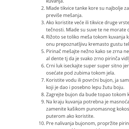
kuvanja.
Mlade tikvice tanke kore su najbolje za 
previše mešanja.
Ako koristite veće ili tikvice druge vr
tečnosti. Mlade su suve te ne morate 
Rižoto se toliko meša tokom kuvanja ka
onu prepoznatljivu kremasto gustu te
Pirinač mešajte nežno kako se zrna ne 
al dente tj da je svako zrno pirinča vidl
Crni luk iseckajte super super sitno je
osećate pod zubima tokom jela.
Koristite vodu ili povrćni bujon, ja 
koji je dao i posebno lepu žutu boju.
Zagrejte bujon da bude topao tokom ku
Na kraju kuvanja potrebna je masnoća,
zamenite kašikom punomasnog kokosov
puterom ako koristite.
Pre nalivanja bujonom, propržite piri