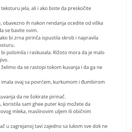
teksturu jela, ali i ako biste da preskočite
ste, obavezno ih nakon rendanja ocedite od viška
da se bavite ovim.
ko bi zrna pirinča ispustila skrob i napravila
ksturu.
bi polomila i raskuvala. Rižoto mora da je malo
jivo.
r želimo da se rastopi tokom kuvanja i da ga ne
sam imala ovaj sa povrćem, kurkumom i đumbirom
vanja da ne šokirate pirinač.
 koristila sam ghee puter koji možete da
og mleka, maslinovim uljem ili običnim
nač u zagrejanoj tavi zajedno sa lukom sve dok ne