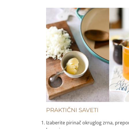
PRAKTIČNI SAVETI
Izaberite pirinač okruglog zrna, prepor