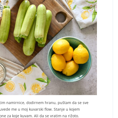
tim namirnice, dodirnem hranu, puštam da se sve
 uvede me u moj kuvarski flow. Stanje u kojem
ne za koje kuvam. Ali da se vratim na rižoto.