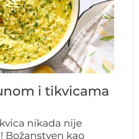
unom i tikvicama
kvica nikada nije
e! Božanstven kao