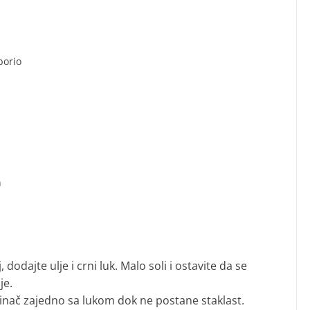
borio
n
 dodajte ulje i crni luk. Malo soli i ostavite da se
je.
rinač zajedno sa lukom dok ne postane staklast.