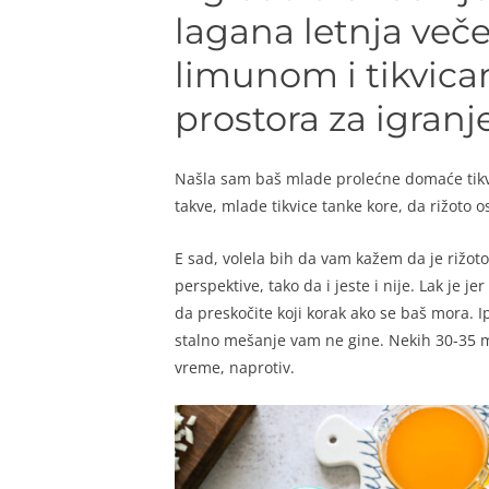
lagana letnja veče
limunom i tikvica
prostora za igranj
Našla sam baš mlade prolećne domaće tikvic
takve, mlade tikvice tanke kore, da rižoto 
E sad, volela bih da vam kažem da je rižoto
perspektive, tako da i jeste i nije. Lak je j
da preskočite koji korak ako se baš mora. Ip
stalno mešanje vam ne gine. Nekih 30-35 m
vreme, naprotiv.