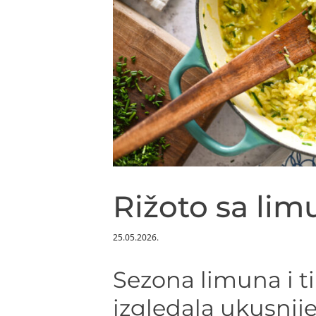
Rižoto sa lim
25.05.2026.
Sezona limuna i ti
izgledala ukusnij