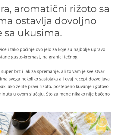
ra, aromatični rižoto sa
ma ostavlja dovoljno
e sa ukusima.
e i tako počinje ovo jelo za koje su najbolje upravo
ostane gusto-kremast, na granici tečnog.
 super brz i lak za spremanje, ali to vam je sve stvar
er ima svega nekoliko sastojaka a i ovaj recept dozvoljava
ak, ako želite pravi rižoto, postepeno kuvanje i gotovo
inuta u ovom slučaju. Što za mene nikako nije bačeno