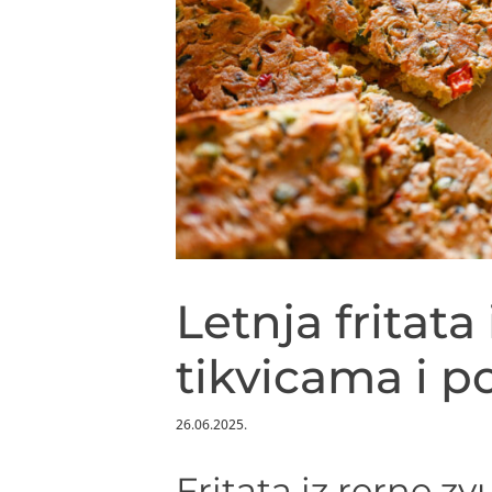
Letnja fritata
tikvicama i 
26.06.2025.
Fritata iz rerne zv