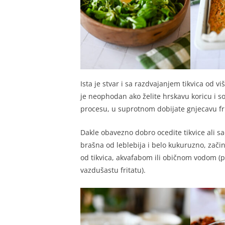
Ista je stvar i sa razdvajanjem tikvica od vi
je neophodan ako želite hrskavu koricu i so
procesu, u suprotnom dobijate gnjecavu fri
Dakle obavezno dobro ocedite tikvice ali s
brašna od leblebija i belo kukuruzno, začin
od tikvica, akvafabom ili običnom vodom (p
vazdušastu fritatu).