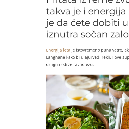
takva je i energija
je da ćete dobiti 
iznutra sočan zalo
Energija leta
je istovremeno puna vatre, akt
Langhane kako bi u ajurvedi rekli. I ove su
drugu i održe ravnotežu.