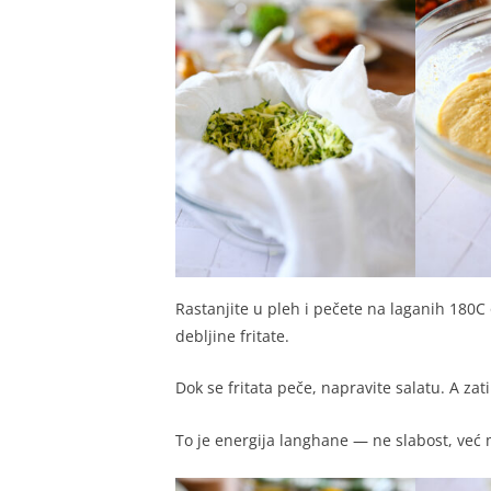
Rastanjite u pleh i pečete na laganih 180C
debljine fritate.
Dok se fritata peče, napravite salatu. A zat
To je energija langhane — ne slabost, ve