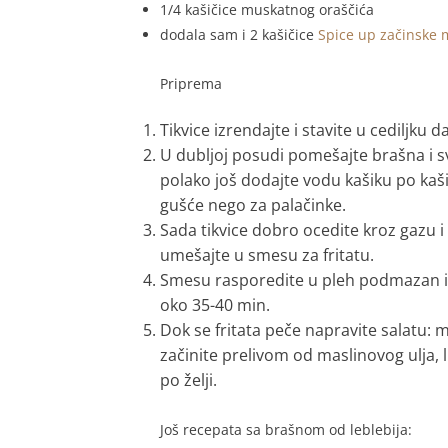
1/4 kašičice muskatnog oraščića
dodala sam i 2 kašičice
Spice up začinske 
Priprema
Tikvice izrendajte i stavite u cediljku
U dubljoj posudi pomešajte brašna i sv
polako još dodajte vodu kašiku po kaš
gušće nego za palačinke.
Sada tikvice dobro ocedite kroz gazu 
umešajte u smesu za fritatu.
Smesu rasporedite u pleh podmazan il
oko 35-40 min.
Dok se fritata peče napravite salatu: 
začinite prelivom od maslinovog ulja, l
po želji.
Još recepata sa brašnom od leblebija: