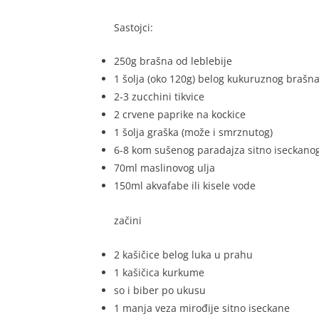
Sastojci:
250g brašna od leblebije
1 šolja (oko 120g) belog kukuruznog brašn
2-3 zucchini tikvice
2 crvene paprike na kockice
1 šolja graška (može i smrznutog)
6-8 kom sušenog paradajza sitno iseckano
70ml maslinovog ulja
150ml akvafabe ili kisele vode
začini
2 kašičice belog luka u prahu
1 kašičica kurkume
so i biber po ukusu
1 manja veza mirođije sitno iseckane