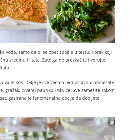
ška vode, samo da bi se opet spojile u testu. Korak koji
čnu sredinu fritate. Zato ga ne preskačite i verujte
tatu.
acuvajte sok. Dalje je sve veoma jednostavno: pomešate
e, grašak, crvenu papriku i tikvice. Sve zamesite sokom
sst, gazirana je fenomenalna opcija da dobijete