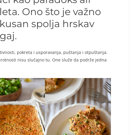
 leta. Ono što je važno
ukusan spolja hrskav
gaj.
ivnosti, pokreta i usporavanja, puštanja i otpuštanja.
protnosti nisu slučajno tu. One služe da podrže jedna