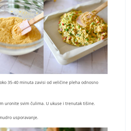
 oko 35-40 minuta zavisi od veličine pleha odnosno
im uronite svim čulima. U ukuse i trenutak tišine.
ć mudro usporavanje.