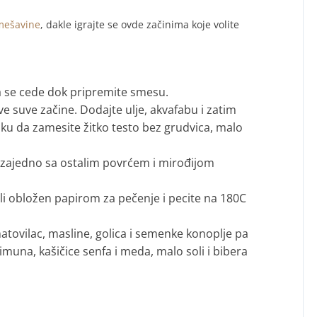
mešavine
, dakle igrajte se ovde začinima koje volite
 da se cede dok pripremite smesu.
e suve začine. Dodajte ulje, akvafabu i zatim
iku da zamesite žitko testo bez grudvica, malo
i zajedno sa ostalim povrćem i mirođijom
i obložen papirom za pečenje i pecite na 180C
matovilac, masline, golica i semenke konoplje pa
imuna, kašičice senfa i meda, malo soli i bibera