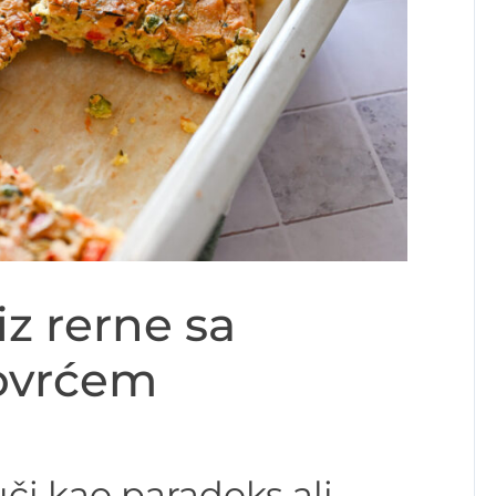
 iz rerne sa
povrćem
uči kao paradoks ali