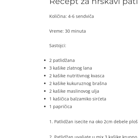
Recept za hrskavi pat
Količina: 4-6 sendviča
Vreme: 30 minuta
Sastojci:
2 patlidžana
3 kašike zlatnog lana
2 kašike nutritivnog kvasca
2 kašike kukuruznog brašna
2 kašike maslinovog ulja
1 kašičica balzamiko sirćeta
1 papričica
1. Patlidžan isecite na oko 2cm debele ploš
2. Patlidžan uvaljate u mix 3 kašike krupno