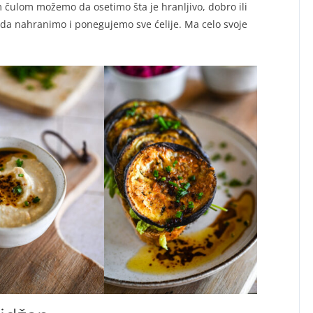
 čulom možemo da osetimo šta je hranljivo, dobro ili
da nahranimo i ponegujemo sve ćelije. Ma celo svoje