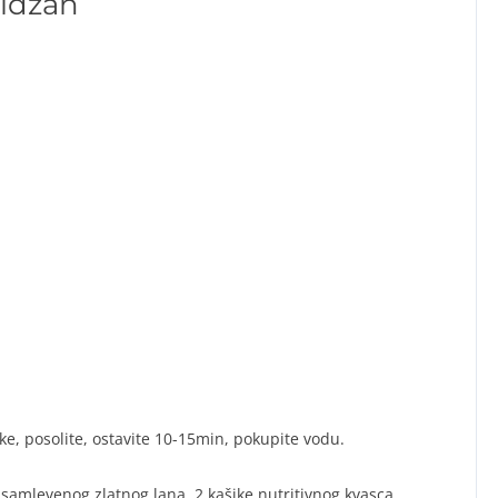
lidžan
ke, posolite, ostavite 10-15min, pokupite vodu.
 samlevenog zlatnog lana, 2 kašike nutritivnog kvasca,