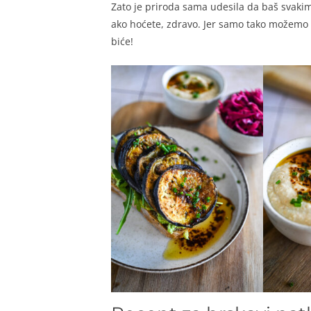
Zato je priroda sama udesila da baš svakim
ako hoćete, zdravo. Jer samo tako možemo 
biće!