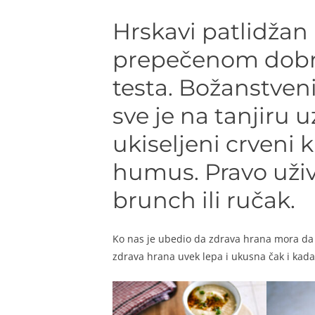
Hrskavi patlidžan 
prepečenom dobr
testa. Božanstveni
sve je na tanjiru 
ukiseljeni crveni 
humus. Pravo uživ
brunch ili ručak.
Ko nas je ubedio da zdrava hrana mora da
zdrava hrana uvek lepa i ukusna čak i kad