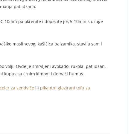
 manja patlidžana.
90C 10min pa okrenite i dopecite još 5-10min s druge
kašike maslinovog, kašičica balzamika, stavila sam i
po volji. Ovde je smrvljeni avokado, rukola, patlidžan,
veni kupus sa crnim kimom i domaći humus.
celer za sendviče
ili
pikantni glazirani tofu za