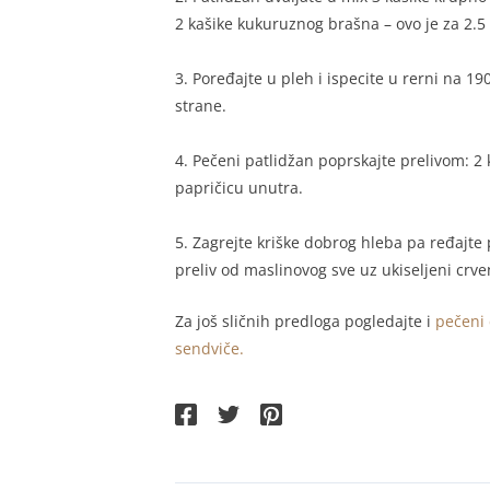
2 kašike kukuruznog brašna – ovo je za 2.5
3. Poređajte u pleh i ispecite u rerni na 1
strane.
4. Pečeni patlidžan poprskajte prelivom: 2 
papričicu unutra.
5. Zagrejte kriške dobrog hleba pa ređajte 
preliv od maslinovog sve uz ukiseljeni cr
Za još sličnih predloga pogledajte i
pečeni 
sendviče.