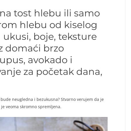
na tost hlebu ili samo
om hlebu od kiselog
 ukusi, boje, teksture
uz domaći brzo
kupus, avokado i
anje za početak dana,
 bude neugledna i bezukusna? Stvarno verujem da je
a je veoma skromno spremljena.