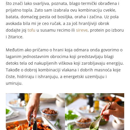
što znači lako svarljiva, poznata, blago termički obrađena i
prijatno topla. Zato sam izabrala ovu kombinaciju cvekle,
batata, domaćeg pesta od bosiljka, oraha i začina. Uz pola
avokada bila mi je ceo ručak, a za još hranljiviji obrok
dodajte joj
tofu
u susamu recimo ili
sireve
, protein po izboru
i žitarice.
Međutim ako pričamo o hrani koja odmara onda govorimo o
laganim jednostavnim obrocima koji predstavljaju blagi
detoks tela od nakupljenih viškova koji zarobljavaju energiju.
Takođe o dobroj kombinaciji vlakana i dobrih masnoća koje
čiste, hidriraju i ishranjuju, a energetski uzemljuju i
umiruju.