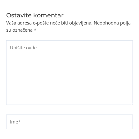
Ostavite komentar
Vaša adresa e-pošte neće biti objavljena.
Neophodna polja
su označena
*
Upišite
ovde
Ime*