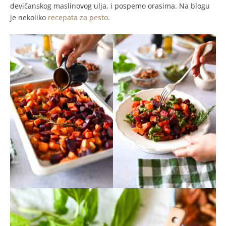
devičanskog maslinovog ulja, i pospemo orasima. Na blogu
je nekoliko
recepata za pesto
.