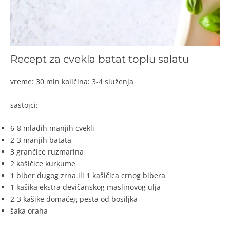
Recept za cvekla batat toplu salatu
vreme: 30 min količina: 3-4 služenja
sastojci:
6-8 mladih manjih cvekli
2-3 manjih batata
3 grančice ruzmarina
2 kašičice kurkume
1 biber dugog zrna ili 1 kašičica crnog bibera
1 kašika ekstra devičanskog maslinovog ulja
2-3 kašike domaćeg pesta od bosiljka
šaka oraha