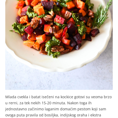
Mlada cvekla i batat isečeni na kockice gotovi su veoma brzo
u rerni, za tek nekih 15-20 minuta. Nakon toga ih
jednostavno začinimo laganim domaćim pestom koji sam
ovoga puta pravila od bosiljka, indijskog oraha i ekstra