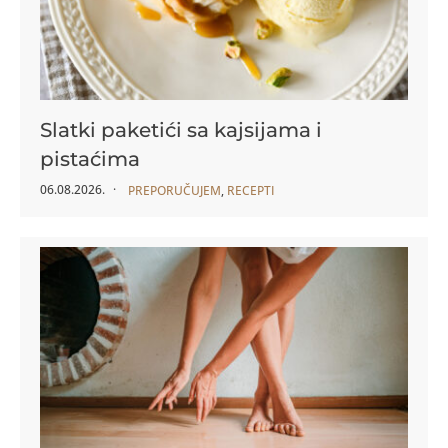
Slatki paketići sa kajsijama i
pistaćima
06.08.2026.
PREPORUČUJEM
,
RECEPTI