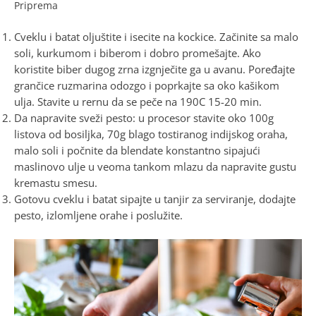
Priprema
Cveklu i batat oljuštite i isecite na kockice. Začinite sa malo
soli, kurkumom i biberom i dobro promešajte. Ako
koristite biber dugog zrna izgnječite ga u avanu. Poređajte
grančice ruzmarina odozgo i poprkajte sa oko kašikom
ulja. Stavite u rernu da se peče na 190C 15-20 min.
Da napravite sveži pesto: u procesor stavite oko 100g
listova od bosiljka, 70g blago tostiranog indijskog oraha,
malo soli i počnite da blendate konstantno sipajući
maslinovo ulje u veoma tankom mlazu da napravite gustu
kremastu smesu.
Gotovu cveklu i batat sipajte u tanjir za serviranje, dodajte
pesto, izlomljene orahe i poslužite.