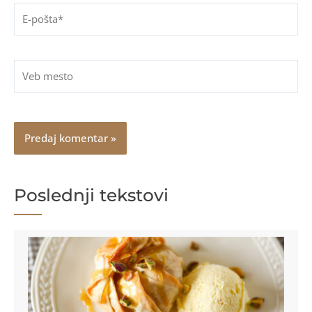
E-
pošta*
Veb
mesto
Poslednji tekstovi