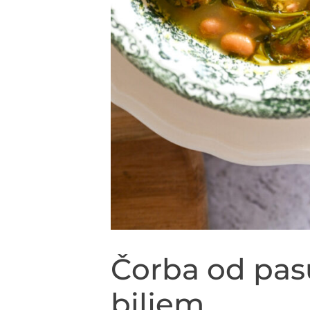
Čorba od pasu
biljem