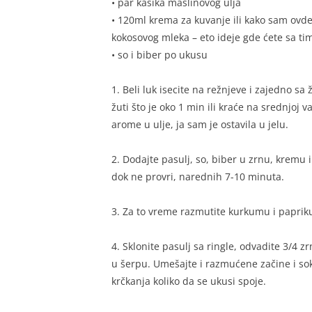
• par kašika maslinovog ulja
• 120ml krema za kuvanje ili kako sam ovde
kokosovog mleka – eto ideje gde ćete sa ti
• so i biber po ukusu
1. Beli luk isecite na režnjeve i zajedno sa
žuti što je oko 1 min ili kraće na srednjoj vat
arome u ulje, ja sam je ostavila u jelu.
2. Dodajte pasulj, so, biber u zrnu, kremu i
dok ne provri, narednih 7-10 minuta.
3. Za to vreme razmutite kurkumu i papriku 
4. Sklonite pasulj sa ringle, odvadite 3/4 zr
u šerpu. Umešajte i razmućene začine i sok
krčkanja koliko da se ukusi spoje.