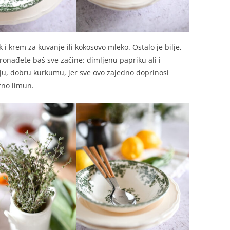
uk i krem za kuvanje ili kokosovo mleko. Ostalo je bilje,
ronađete baš sve začine: dimljenu papriku ali i
fiju, dobru kurkumu, jer sve ovo zajedno doprinosi
zno limun.