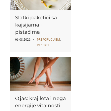
Slatki paketići sa
kajsijama i
pistaćima
06.08.2026.
PREPORUČUJEM
,
RECEPTI
Ojas: kraj leta i nega
energije vitalnosti