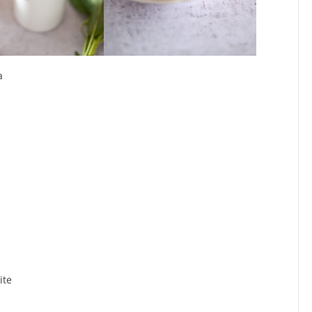
a
ite