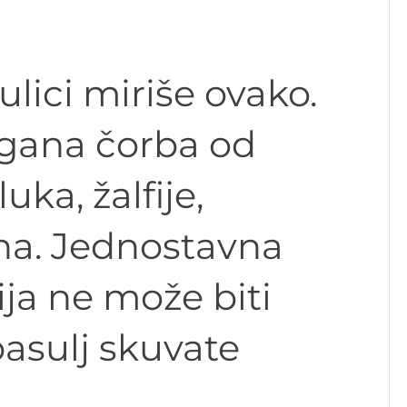
ulici miriše ovako.
gana čorba od
uka, žalfije,
una. Jednostavna
ja ne može biti
asulj skuvate