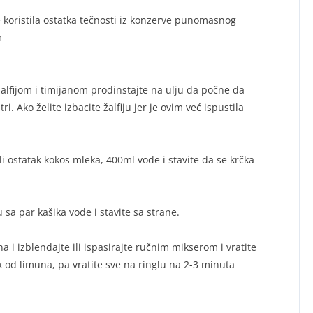
 koristila ostatka tečnosti iz konzerve punomasnog
m
 žalfijom i timijanom prodinstajte na ulju da počne da
ri. Ako želite izbacite žalfiju jer je ovim već ispustila
li ostatak kokos mleka, 400ml vode i stavite da se krčka
sa par kašika vode i stavite sa strane.
na i izblendajte ili ispasirajte ručnim mikserom i vratite
 od limuna, pa vratite sve na ringlu na 2-3 minuta