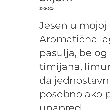
30.09.2024.
Jesen u mojoj 
Aromatična la
pasulja, belog l
timijana, lim
da jednostavni
posebno ako p
unapred.