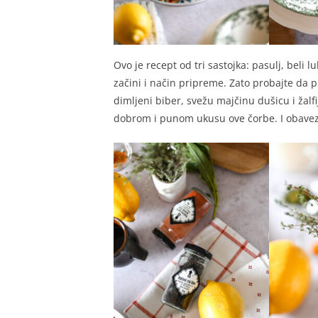
Ovo je recept od tri sastojka: pasulj, beli l
začini i način pripreme. Zato probajte da p
dimljeni biber, svežu majčinu dušicu i žal
dobrom i punom ukusu ove čorbe. I obave