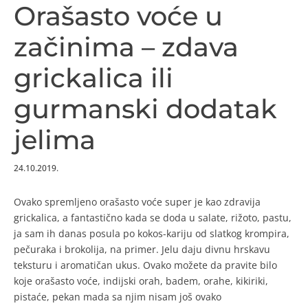
Orašasto voće u
začinima – zdava
grickalica ili
gurmanski dodatak
jelima
24.10.2019.
Ovako spremljeno orašasto voće super je kao zdravija
grickalica, a fantastično kada se doda u salate, rižoto, pastu,
ja sam ih danas posula po kokos-kariju od slatkog krompira,
pečuraka i brokolija, na primer. Jelu daju divnu hrskavu
teksturu i aromatičan ukus. Ovako možete da pravite bilo
koje orašasto voće, indijski orah, badem, orahe, kikiriki,
pistaće, pekan mada sa njim nisam još ovako