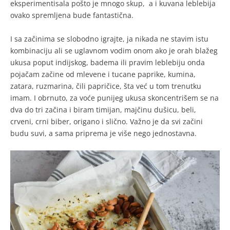
eksperimentisala pošto je mnogo skup, a i kuvana leblebija
ovako spremljena bude fantastična.
I sa začinima se slobodno igrajte, ja nikada ne stavim istu
kombinaciju ali se uglavnom vodim onom ako je orah blažeg
ukusa poput indijskog, badema ili pravim leblebiju onda
pojačam začine od mlevene i tucane paprike, kumina,
zatara, ruzmarina, čili papričice, šta već u tom trenutku
imam. I obrnuto, za voće punijeg ukusa skoncentrišem se na
dva do tri začina i biram timijan, majčinu dušicu, beli,
crveni, crni biber, origano i slično. Važno je da svi začini
budu suvi, a sama priprema je više nego jednostavna.