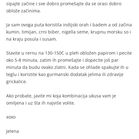
sipajte začine i sve dobro promešajte da se orasi dobro
oblože začinima.
Ja sam ovoga puta koristila indijski orah i badem a od začina
kumin, timijan, crni biber, nigella seme, krupnu morsku so i
na kraju posula i susam.
Stavite u rernu na 130-150C u pleh obložen papirom i pecite
oko 5-8 minuta, zatim ih promešajte i dopecite još par
minuta da budu ovako zlatni. Kada se ohlade spakujte ih u
teglu i koristite kao gurmanski dodatak jelima ili zdravije
grickalice.
Ako probate, javite mi koja kombinacija ukusa vam je
omiljena i uz šta ih najviše volite.
xoxo
Jelena