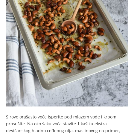
Sirovo orašasto voće isperite pod mlazom vode i krpom
prosušite. Na oko šaku voća stavite 1 kašiku ekstra
devičanskog hladno ceđenog ulja, maslinovog na primer,