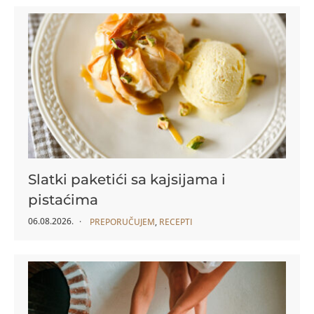
Slatki paketići sa kajsijama i
pistaćima
06.08.2026.
PREPORUČUJEM
,
RECEPTI