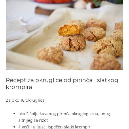
Recept za okruglice od pirinča i slatkog
krompira
Za oko 16 okruglica:
oko 2 šolje kuvanog pirinča okruglog zrna, onog
sitnijeg za rižot
1 veći i u ljusci ispečen slatki krompir