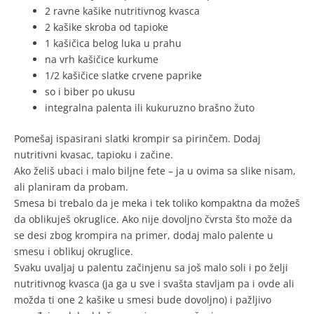
2 ravne kašike nutritivnog kvasca
2 kašike skroba od tapioke
1 kašičica belog luka u prahu
na vrh kašičice kurkume
1/2 kašičice slatke crvene paprike
so i biber po ukusu
integralna palenta ili kukuruzno brašno žuto
Pomešaj ispasirani slatki krompir sa pirinčem. Dodaj
nutritivni kvasac, tapioku i začine.
Ako želiš ubaci i malo biljne fete – ja u ovima sa slike nisam,
ali planiram da probam.
Smesa bi trebalo da je meka i tek toliko kompaktna da možeš
da oblikuješ okruglice. Ako nije dovoljno čvrsta što može da
se desi zbog krompira na primer, dodaj malo palente u
smesu i oblikuj okruglice.
Svaku uvaljaj u palentu začinjenu sa još malo soli i po želji
nutritivnog kvasca (ja ga u sve i svašta stavljam pa i ovde ali
možda ti one 2 kašike u smesi bude dovoljno) i pažljivo