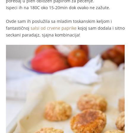
poređaj u pleh obložen papirom za pečenje.
Ispeci ih na 180C oko 15-20min dok ovako ne zažute.
Ovde sam ih poslužila sa mladim toskanskim keljom i
fantastičnoj
salsi od crvene paprike
kojoj sam dodala i sitno
seckani paradajz, sjajna kombinacija!