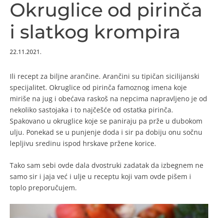
Okruglice od pirinča
i slatkog krompira
22.11.2021.
Ili recept za biljne arančine. Arančini su tipičan sicilijanski
specijalitet. Okruglice od pirinča famoznog imena koje
miriše na jug i obećava raskoš na nepcima napravljeno je od
nekoliko sastojaka i to najčešće od ostatka pirinča.
Spakovano u okruglice koje se paniraju pa prže u dubokom
ulju. Ponekad se u punjenje doda i sir pa dobiju onu sočnu
lepljivu sredinu ispod hrskave pržene korice.
Tako sam sebi ovde dala dvostruki zadatak da izbegnem ne
samo sir i jaja već i ulje u receptu koji vam ovde pišem i
toplo preporučujem.