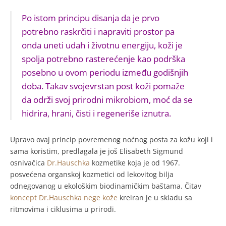
Po istom principu disanja da je prvo
potrebno raskrčiti i napraviti prostor pa
onda uneti udah i životnu energiju, koži je
spolja potrebno rasterećenje kao podrška
posebno u ovom periodu između godišnjih
doba. Takav svojevrstan post koži pomaže
da održi svoj prirodni mikrobiom, moć da se
hidrira, hrani, čisti i regeneriše iznutra.
Upravo ovaj princip povremenog noćnog posta za kožu koji i
sama koristim, predlagala je još Elisabeth Sigmund
osnivačica
Dr.Hauschka
kozmetike koja je od 1967.
posvećena organskoj kozmetici od lekovitog bilja
odnegovanog u ekološkim biodinamičkim baštama. Čitav
koncept Dr.Hauschka nege kože
kreiran je u skladu sa
ritmovima i ciklusima u prirodi.