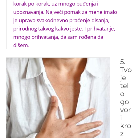
korak po korak, uz mnogo buđenja i
upoznavanja. Najveći pomak za mene imalo
je upravo svakodnevno praćenje disanja,
prirodnog takvog kakvo jeste. I prihvatanje,
mnogo prihvatanja, da sam rođena da
dišem.
5.
Tvo
je
tel
o
go
vor
i
kro
z