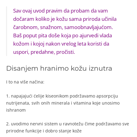
Sav ovaj uvod pravim da probam da vam
dočaram koliko je kožu sama priroda učinila
čarobnom, snažnom, samoobnavljajućom.
Baš poput pita doše koja po ajurvedi vlada
kožom i kojoj nakon vrelog leta koristi da
uspori, predahne, pročisti.
Disanjem hranimo kožu iznutra
I to na više načina:
1. napajajući ćelije kiseonikom podržavamo apsorpciju
nutrijenata, svih onih minerala i vitamina koje unosimo
ishranom
2. uvodimo nervni sistem u ravnotežu čime podržavamo sve
prirodne funkcije i dobro stanje kože