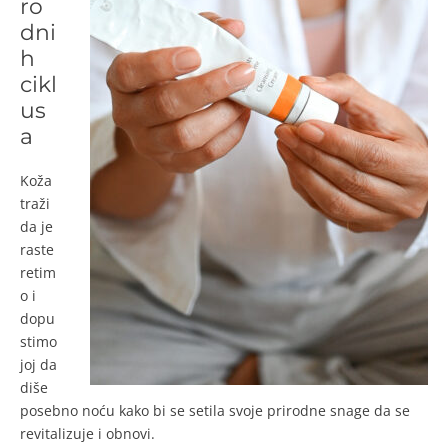
ro
dni
h
cikl
us
a
Koža
traži
da je
raste
retim
o i
dopu
stimo
joj da
diše
posebno noću kako bi se setila svoje prirodne snage da se
revitalizuje i obnovi.