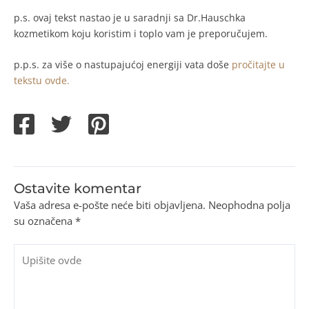
p.s. ovaj tekst nastao je u saradnji sa Dr.Hauschka
kozmetikom koju koristim i toplo vam je preporučujem.
p.p.s. za više o nastupajućoj energiji vata doše
pročitajte u
tekstu ovde.
Ostavite komentar
Vaša adresa e-pošte neće biti objavljena.
Neophodna polja
su označena
*
Upišite
ovde