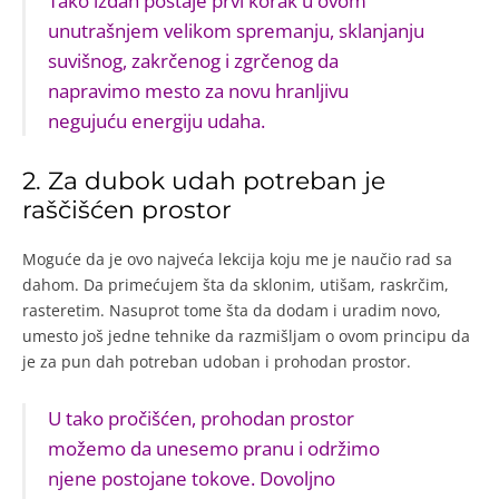
Tako izdah postaje prvi korak u ovom
unutrašnjem velikom spremanju, sklanjanju
suvišnog, zakrčenog i zgrčenog da
napravimo mesto za novu hranljivu
negujuću energiju udaha.
2. Za dubok udah potreban je
raščišćen prostor
Moguće da je ovo najveća lekcija koju me je naučio rad sa
dahom. Da primećujem šta da sklonim, utišam, raskrčim,
rasteretim. Nasuprot tome šta da dodam i uradim novo,
umesto još jedne tehnike da razmišljam o ovom principu da
je za pun dah potreban udoban i prohodan prostor.
U tako pročišćen, prohodan prostor
možemo da unesemo pranu i održimo
njene postojane tokove. Dovoljno