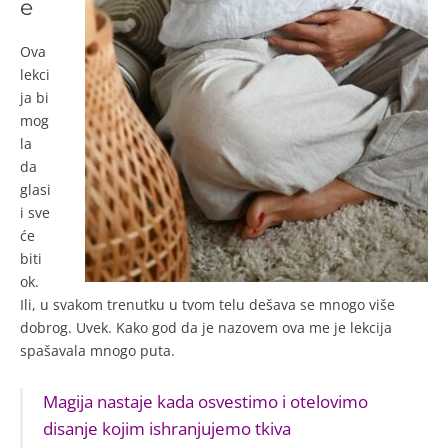
e
Ova
lekci
ja bi
mog
la
da
glasi
i sve
će
biti
ok.
Ili, u svakom trenutku u tvom telu dešava se mnogo više
dobrog. Uvek. Kako god da je nazovem ova me je lekcija
spašavala mnogo puta.
Magija nastaje kada osvestimo i otelovimo
disanje kojim ishranjujemo tkiva