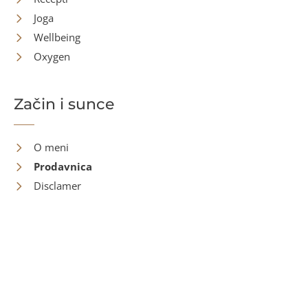
Joga
Wellbeing
Oxygen
Začin i sunce
O meni
Prodavnica
Disclamer
Kontakt