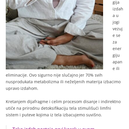
gija
izdah
a u
jogi
vezuj
e se
za
ener
giju
apan
e ili
eliminacije. Ovo sigurno nije slučajno jer 70% svih
nusprodukata metabolizma ili neželjenih materija izbacimo
upravo izdahom.
Kretanjem dijafragme i celim procesom disanje i indirektno
utiče na prirodnu detoksifikaciju tela stimulišući limfni
sistem i puteve kojima iz tela izbacujemo suvišno.