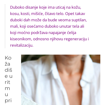
Duboko disanje koje ima uticaj na kožu,
kosu, kosti, mišiće, čitavo telo. Opet takav
duboki dah može da bude veoma suptilan,
mali, koji osećamo duboko unutar tela ali
koji moćno podržava napajanje ćelija
kiseonikom, odnosno njihovu regeneraciju i
revitalizaciju.
Ko
ža
diš
e u
rit
m
u
pri