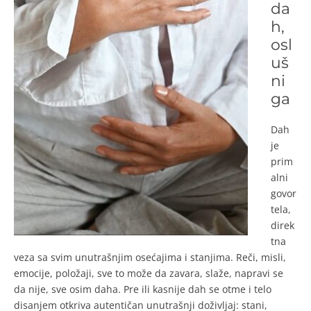
da
h,
osl
uš
ni
ga
Dah
je
prim
alni
govor
tela,
direk
tna
veza sa svim unutrašnjim osećajima i stanjima. Reči, misli,
emocije, položaji, sve to može da zavara, slaže, napravi se
da nije, sve osim daha. Pre ili kasnije dah se otme i telo
disanjem otkriva autentičan unutrašnji doživljaj: stani,