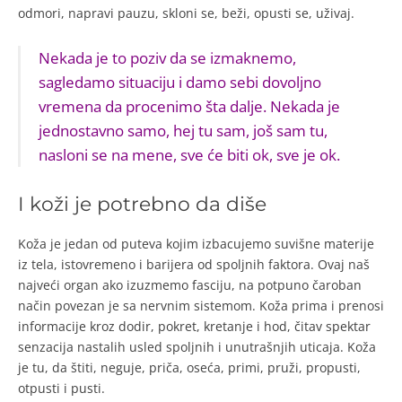
odmori, napravi pauzu, skloni se, beži, opusti se, uživaj.
Nekada je to poziv da se izmaknemo,
sagledamo situaciju i damo sebi dovoljno
vremena da procenimo šta dalje. Nekada je
jednostavno samo, hej tu sam, još sam tu,
nasloni se na mene, sve će biti ok, sve je ok.
I koži je potrebno da diše
Koža je jedan od puteva kojim izbacujemo suvišne materije
iz tela, istovremeno i barijera od spoljnih faktora. Ovaj naš
najveći organ ako izuzmemo fasciju, na potpuno čaroban
način povezan je sa nervnim sistemom. Koža prima i prenosi
informacije kroz dodir, pokret, kretanje i hod, čitav spektar
senzacija nastalih usled spoljnih i unutrašnjih uticaja. Koža
je tu, da štiti, neguje, priča, oseća, primi, pruži, propusti,
otpusti i pusti.