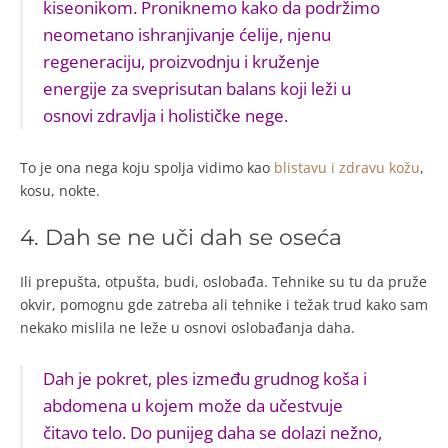
kiseonikom. Proniknem
o kako da podržimo
neometano ishranjivanje ćelije, njenu
regeneraciju, proizvodnju i kruženje
energije za sveprisutan balans koji leži u
osnovi zdravlja i holističke nege.
To je ona nega koju spolja vidimo kao
blistavu i zdravu kožu
,
kosu, nokte.
4. Dah se ne uči dah se oseća
Ili prepušta, otpušta, budi, oslobađa. Tehnike su tu da pruže
okvir, pomognu gde zatreba ali tehnike i težak trud kako sam
nekako mislila ne leže u osnovi oslobađanja daha.
Dah je pokret, ples između grudnog koša i
abdomena u kojem može da učestvuje
čitavo telo. Do punijeg daha se dolazi nežno,