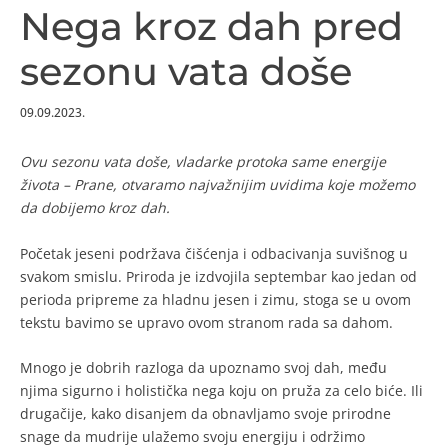
Nega kroz dah pred
sezonu vata doše
09.09.2023.
Ovu sezonu vata doše, vladarke protoka same energije
života – Prane, otvaramo najvažnijim uvidima koje možemo
da dobijemo kroz dah.
Početak jeseni podržava čišćenja i odbacivanja suvišnog u
svakom smislu. Priroda je izdvojila septembar kao jedan od
perioda pripreme za hladnu jesen i zimu, stoga se u ovom
tekstu bavimo se upravo ovom stranom rada sa dahom.
Mnogo je dobrih razloga da upoznamo svoj dah, među
njima sigurno i holistička nega koju on pruža za celo biće. Ili
drugačije, kako disanjem da obnavljamo svoje prirodne
snage da mudrije ulažemo svoju energiju i održimo