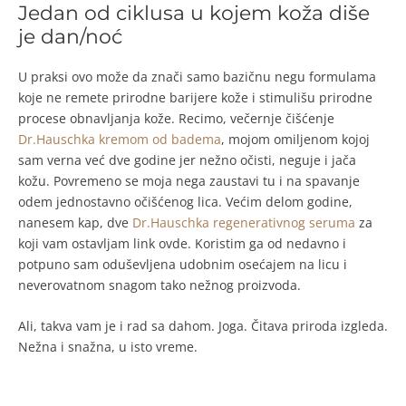
Jedan od ciklusa u kojem koža diše
je dan/noć
U praksi ovo može da znači samo bazičnu negu formulama
koje ne remete prirodne barijere kože i stimulišu prirodne
procese obnavljanja kože. Recimo, večernje čišćenje
Dr.Hauschka kremom od badema
, mojom omiljenom kojoj
sam verna već dve godine jer nežno očisti, neguje i jača
kožu. Povremeno se moja nega zaustavi tu i na spavanje
odem jednostavno očišćenog lica. Većim delom godine,
nanesem kap, dve
Dr.Hauschka regenerativnog seruma
za
koji vam ostavljam link ovde. Koristim ga od nedavno i
potpuno sam oduševljena udobnim osećajem na licu i
neverovatnom snagom tako nežnog proizvoda.
Ali, takva vam je i rad sa dahom. Joga. Čitava priroda izgleda.
Nežna i snažna, u isto vreme.