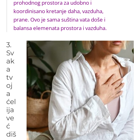
prohodnog prostora za udobno i
koordinisano kretanje daha, vazduha,
prane. Ovo je sama suština vata doše i
balansa elemenata prostora i vazduha.
3.
Sv
ak
a
tv
oj
a
ćel
ija
ve
ć
diš