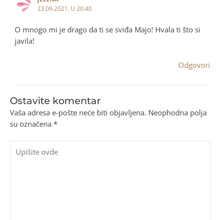
23.09.2021. U 20:40
O mnogo mi je drago da ti se sviđa Majo! Hvala ti što si
javila!
Odgovori
Ostavite komentar
Vaša adresa e-pošte neće biti objavljena.
Neophodna polja
su označena
*
Upišite
ovde