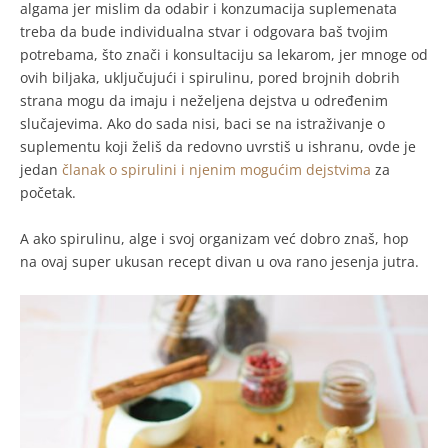
algama jer mislim da odabir i konzumacija suplemenata
treba da bude individualna stvar i odgovara baš tvojim
potrebama, što znači i konsultaciju sa lekarom, jer mnoge od
ovih biljaka, uključujući i spirulinu, pored brojnih dobrih
strana mogu da imaju i neželjena dejstva u određenim
slučajevima. Ako do sada nisi, baci se na istraživanje o
suplementu koji želiš da redovno uvrstiš u ishranu, ovde je
jedan
članak o spirulini i njenim mogućim dejstvima
za
početak.
A ako spirulinu, alge i svoj organizam već dobro znaš, hop
na ovaj super ukusan recept divan u ova rano jesenja jutra.