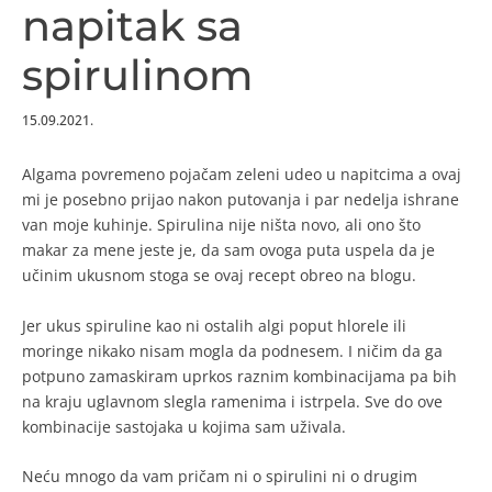
napitak sa
spirulinom
15.09.2021.
Algama povremeno pojačam zeleni udeo u napitcima a ovaj
mi je posebno prijao nakon putovanja i par nedelja ishrane
van moje kuhinje. Spirulina nije ništa novo, ali ono što
makar za mene jeste je, da sam ovoga puta uspela da je
učinim ukusnom stoga se ovaj recept obreo na blogu.
Jer ukus spiruline kao ni ostalih algi poput hlorele ili
moringe nikako nisam mogla da podnesem. I ničim da ga
potpuno zamaskiram uprkos raznim kombinacijama pa bih
na kraju uglavnom slegla ramenima i istrpela. Sve do ove
kombinacije sastojaka u kojima sam uživala.
Neću mnogo da vam pričam ni o spirulini ni o drugim