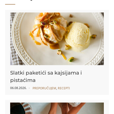
Slatki paketići sa kajsijama i
pistaćima
06.08.2026.
PREPORUČUJEM
,
RECEPTI