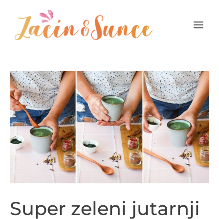
Pređi
na
sadržaj
Main
Menu
Super zeleni jutarnji