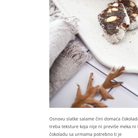
Osnovu slatke salame čini domaća čokolada
treba teksture koja nije ni previše meka n
čokoladu sa urmama potrebno ti je