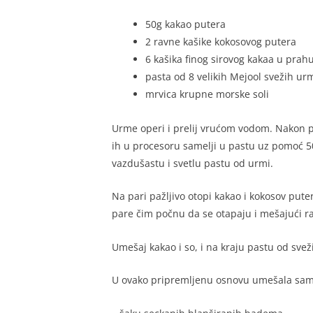
50g kakao putera
2 ravne kašike kokosovog putera
6 kašika finog sirovog kakaa u prah
pasta od 8 velikih Mejool svežih ur
mrvica krupne morske soli
Urme operi i prelij vrućom vodom. Nakon pa
ih u procesoru samelji u pastu uz pomoć 50
vazdušastu i svetlu pastu od urmi.
Na pari pažljivo otopi kakao i kokosov puter
pare čim počnu da se otapaju i mešajući ra
Umešaj kakao i so, i na kraju pastu od svež
U ovako pripremljenu osnovu umešala sam