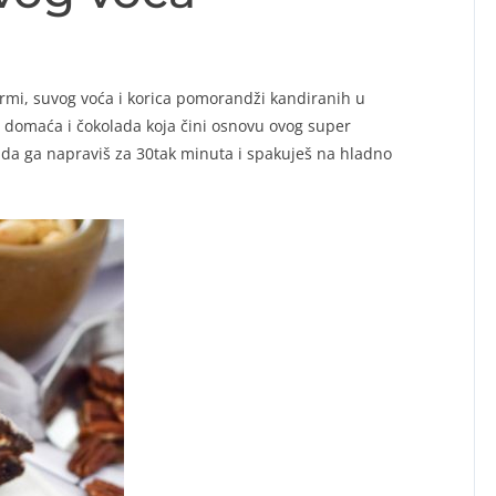
 urmi, suvog voća i korica pomorandži kandiranih u
 domaća i čokolada koja čini osnovu ovog super
š da ga napraviš za 30tak minuta i spakuješ na hladno