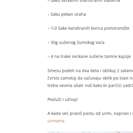
– šaku seckanih blanširanih badema
– šaku pekan oraha
– 1/2 šake kandiranih korica pomorandže
– 50g sušenog šumskog voća
– 4 na trake seckane sušene tamne kajsije
Smesu podeli na dva dela i oblikuj 2 salam
čvrsto zamotaj da sačuvaju oblik pa stavi n
treba veoma ošatr nož kako bi parčići zadržal
Posluži i uživaj!
A kada već praviš pastu od urmi, napravi i 
urmama.