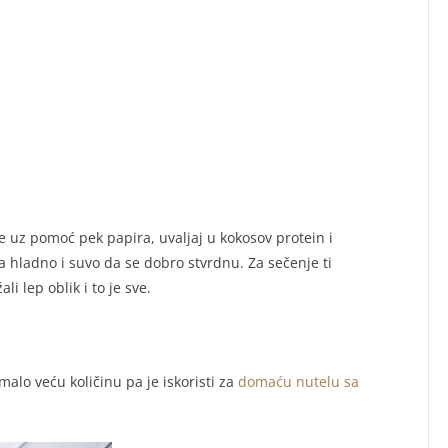
e uz pomoć pek papira, uvaljaj u kokosov protein i
a hladno i suvo da se dobro stvrdnu. Za sečenje ti
i lep oblik i to je sve.
malo veću količinu pa je iskoristi za
domaću nutelu sa