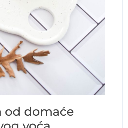
a od domaće
vog voća