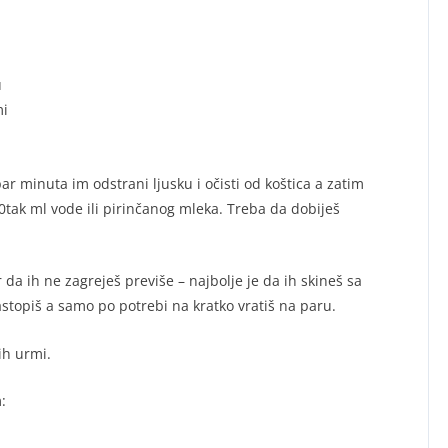
u
mi
r minuta im odstrani ljusku i očisti od koštica a zatim
tak ml vode ili pirinčanog mleka. Treba da dobiješ
 da ih ne zagreješ previše – najbolje je da ih skineš sa
stopiš a samo po potrebi na kratko vratiš na paru.
ih urmi.
: