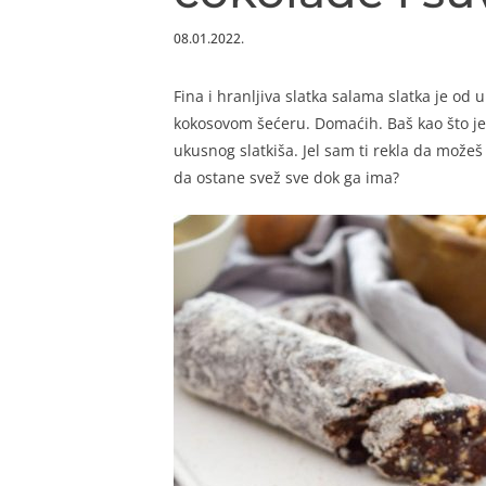
08.01.2022.
Fina i hranljiva slatka salama slatka je od
kokosovom šećeru. Domaćih. Baš kao što je
ukusnog slatkiša. Jel sam ti rekla da može
da ostane svež sve dok ga ima?