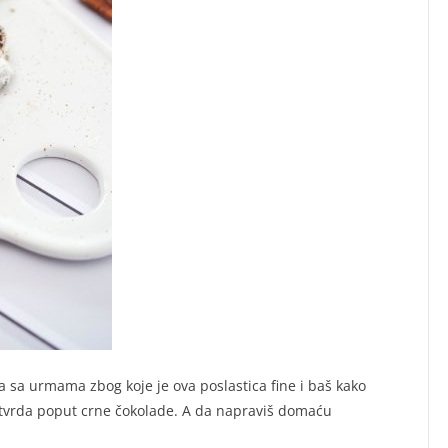
 sa urmama zbog koje je ova poslastica fine i baš kako
i tvrda poput crne čokolade. A da napraviš domaću