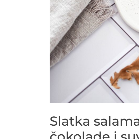
Slatka salam
čokolade i su