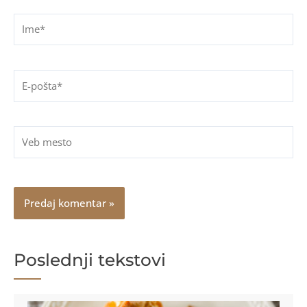
Ime*
E-
pošta*
Veb
mesto
Poslednji tekstovi