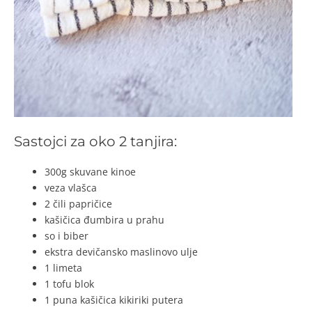
Sastojci za oko 2 tanjira:
300g skuvane kinoe
veza vlašca
2 čili papričice
kašičica đumbira u prahu
so i biber
ekstra devičansko maslinovo ulje
1 limeta
1 tofu blok
1 puna kašičica kikiriki putera