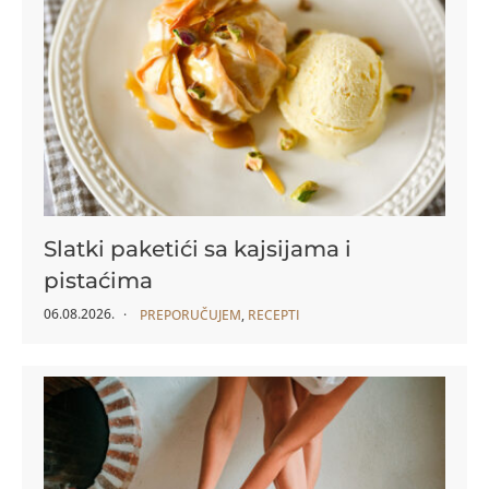
Slatki paketići sa kajsijama i
pistaćima
06.08.2026.
PREPORUČUJEM
,
RECEPTI