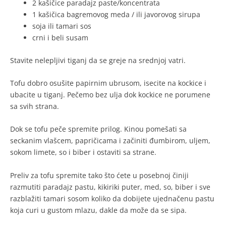
2 kašičice paradajz paste/koncentrata
1 kašičica bagremovog meda / ili javorovog sirupa
soja ili tamari sos
crni i beli susam
Stavite nelepljivi tiganj da se greje na srednjoj vatri.
Tofu dobro osušite papirnim ubrusom, isecite na kockice i
ubacite u tiganj. Pečemo bez ulja dok kockice ne porumene
sa svih strana.
Dok se tofu peče spremite prilog. Kinou pomešati sa
seckanim vlašcem, papričicama i začiniti đumbirom, uljem,
sokom limete, so i biber i ostaviti sa strane.
Preliv za tofu spremite tako što ćete u posebnoj činiji
razmutiti paradajz pastu, kikiriki puter, med, so, biber i sve
razblažiti tamari sosom koliko da dobijete ujednačenu pastu
koja curi u gustom mlazu, dakle da može da se sipa.