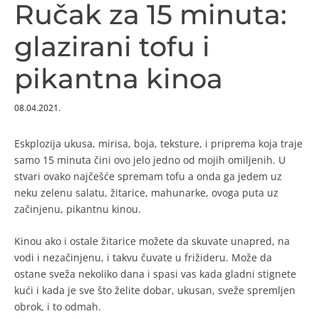
Ručak za 15 minuta:
glazirani tofu i
pikantna kinoa
08.04.2021.
Eskplozija ukusa, mirisa, boja, teksture, i priprema koja traje
samo 15 minuta čini ovo jelo jedno od mojih omiljenih. U
stvari ovako najčešće spremam tofu a onda ga jedem uz
neku zelenu salatu, žitarice, mahunarke, ovoga puta uz
začinjenu, pikantnu kinou.
Kinou ako i ostale žitarice možete da skuvate unapred, na
vodi i nezačinjenu, i takvu čuvate u frižideru. Može da
ostane sveža nekoliko dana i spasi vas kada gladni stignete
kući i kada je sve što želite dobar, ukusan, sveže spremljen
obrok, i to odmah.