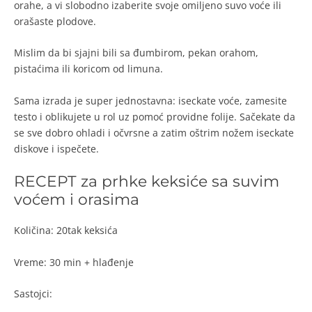
orahe, a vi slobodno izaberite svoje omiljeno suvo voće ili
orašaste plodove.
Mislim da bi sjajni bili sa đumbirom, pekan orahom,
pistaćima ili koricom od limuna.
Sama izrada je super jednostavna: iseckate voće, zamesite
testo i oblikujete u rol uz pomoć providne folije. Sačekate da
se sve dobro ohladi i očvrsne a zatim oštrim nožem iseckate
diskove i ispečete.
RECEPT za prhke keksiće sa suvim
voćem i orasima
Količina: 20tak keksića
Vreme: 30 min + hlađenje
Sastojci: