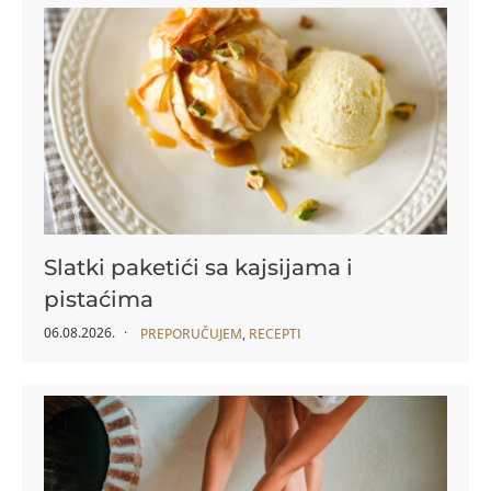
Slatki paketići sa kajsijama i
pistaćima
06.08.2026.
PREPORUČUJEM
,
RECEPTI