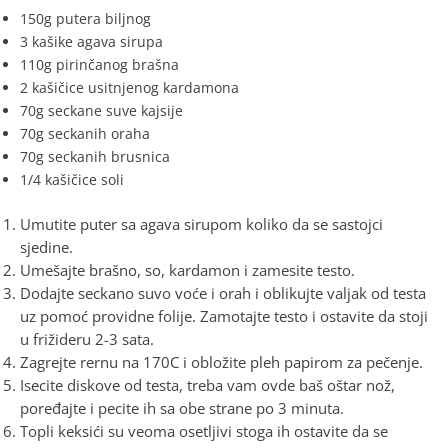
150g putera biljnog
3 kašike agava sirupa
110g pirinčanog brašna
2 kašičice usitnjenog kardamona
70g seckane suve kajsije
70g seckanih oraha
70g seckanih brusnica
1/4 kašičice soli
Umutite puter sa agava sirupom koliko da se sastojci
sjedine.
Umešajte brašno, so, kardamon i zamesite testo.
Dodajte seckano suvo voće i orah i oblikujte valjak od testa
uz pomoć providne folije. Zamotajte testo i ostavite da stoji
u frižideru 2-3 sata.
Zagrejte rernu na 170C i obložite pleh papirom za pečenje.
Isecite diskove od testa, treba vam ovde baš oštar nož,
poređajte i pecite ih sa obe strane po 3 minuta.
Topli keksići su veoma osetljivi stoga ih ostavite da se