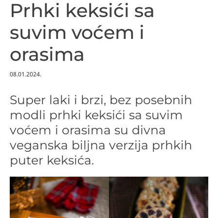
Prhki keksići sa
suvim voćem i
orasima
08.01.2024.
Super laki i brzi, bez posebnih
modli prhki keksići sa suvim
voćem i orasima su divna
veganska biljna verzija prhkih
puter keksića.