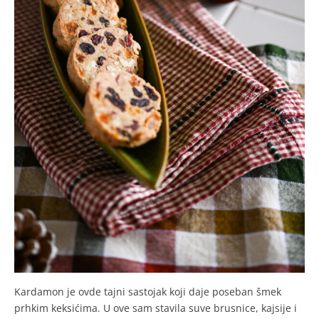
Kardamon je ovde tajni sastojak koji daje poseban šmek
prhkim keksićima. U ove sam stavila suve brusnice, kajsije i