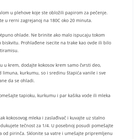
ulom u plehove koje ste obložili papirom za pečenje.
te u rerni zagrejanoj na 180C oko 20 minuta.
 potpuno ohlade. Ne brinite ako malo ispucaju tokom
biskvitu. Prohlađene isecite na trake kao ovde ili bilo
 tiramisu.
fu u krem, dodajte kokosov krem samo čvrsti deo,
d limuna, kurkumu, so i sredinu štapića vanile i sve
ane da se ohladi.
ešajte tapioku, kurkumu i par kašika vode ili mleka
tak kokosovog mleka i zaslađivač i kuvajte uz stalno
redukujete tečnost za 1/4. U posebnoj posudi pomešajte
a od pirinča. Sklonite sa vatre i umešajte pripremljenu