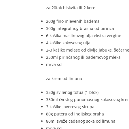
za 20tak biskvita ili 2 kore
200g fino mlevenih badema
300g integralnog brašna od pirinča
6 kašika maslinovog ulja ekstra vergine
4 kašike kokosovog ulja
2-3 kašike melase od divlje jabuke, šećerne 
250ml pirinčanog ili bademovog mleka
mrva soli
za krem od limuna
350g svilenog tofua (1 blok)
350ml čvrstog punomasnog kokosovog kre
3 kašike javorovog sirupa
80g putera od indijskog oraha
80ml sveže ceđenog soka od limuna
mrva soli