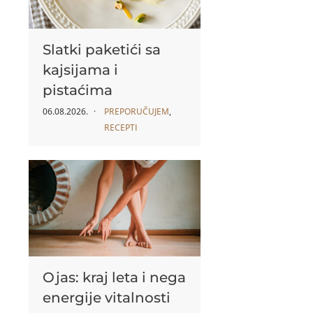
Slatki paketići sa
kajsijama i
pistaćima
06.08.2026.
PREPORUČUJEM
,
RECEPTI
Ojas: kraj leta i nega
energije vitalnosti