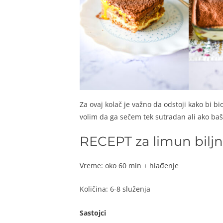
Za ovaj kolač je važno da odstoji kako bi bi
volim da ga sečem tek sutradan ali ako ba
RECEPT za limun biljn
Vreme: oko 60 min + hlađenje
Količina: 6-8 služenja
Sastojci