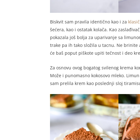
Biskvit sam pravila identično kao i za
klasi
šećera, kao i ostatak kolača. Kao zaslađivač
pokazala još bolja za uparivanje sa limunom
trake pa ih tako složila u tacnu. Ne brinite
će baš poput piškote upiti tečnost i deo kre
Za osnovu ovog bogatog svilenog krema kor
Može i punomasno kokosovo mleko. Limun 
sam prelila krem kao poslednji sloj tirami