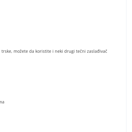
trske, možete da koristite i neki drugi tečni zaslađivač
ma