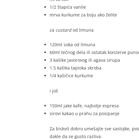
1/2 štapića vanile
mrva kurkume za boju ako želite
za
custard
od limuna
120ml soka od limuna
60ml tečnog dela ili ostatak konzerve pu
3 kašike javorovog ili agava sirupa
1.5 kašika tapioka skroba
1/4 kašičice kurkume
i još
150ml jake kafe, najbolje espresa
sirovi kakao u prahu za posipanje
Za biskvit dobro umešajte sve sastojke, po
dakle da se gusto razliva.