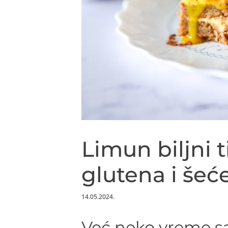
Limun biljni 
glutena i šeć
14.05.2024.
Već neko vreme s