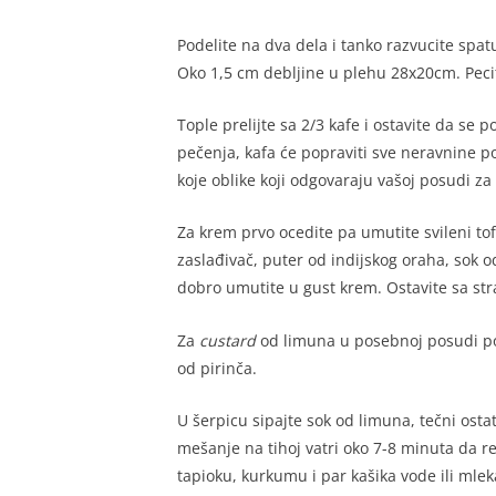
Podelite na dva dela i tanko razvucite spat
Oko 1,5 cm debljine u plehu 28x20cm. Peci
Tople prelijte sa 2/3 kafe i ostavite da se
pečenja, kafa će popraviti sve neravnine po 
koje oblike koji odgovaraju vašoj posudi za
Za krem prvo ocedite pa umutite svileni to
zaslađivač, puter od indijskog oraha, sok o
dobro umutite u gust krem. Ostavite sa str
Za
custard
od limuna u posebnoj posudi pom
od pirinča.
U šerpicu sipajte sok od limuna, tečni osta
mešanje na tihoj vatri oko 7-8 minuta da 
tapioku, kurkumu i par kašika vode ili mlek