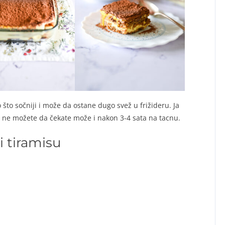
o što sočniji i može da ostane dugo svež u frižideru. Ja
š ne možete da čekate može i nakon 3-4 sata na tacnu.
i tiramisu