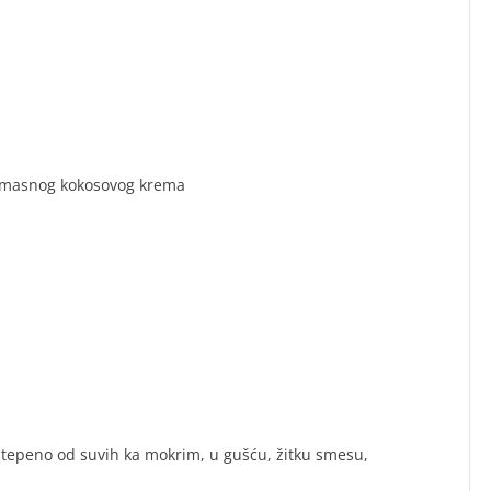
nomasnog kokosovog krema
stepeno od suvih ka mokrim, u gušću, žitku smesu,