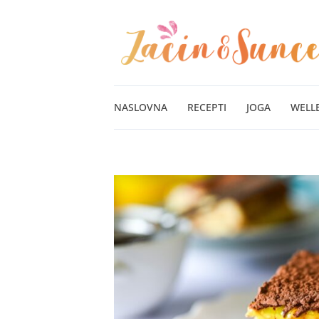
Pređi
na
sadržaj
NASLOVNA
RECEPTI
JOGA
WELL