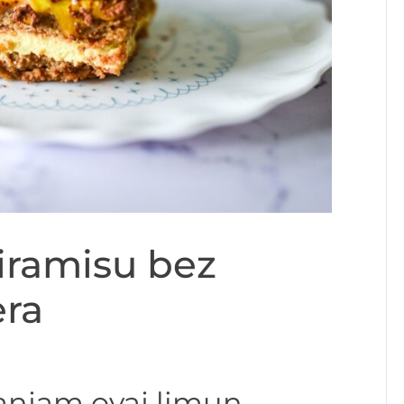
tiramisu bez
era
anjam ovaj limun