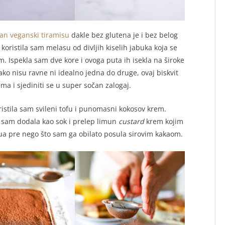
čan veganski tiramisu
dakle bez glutena je i bez belog
 koristila sam melasu od divljih kiselih jabuka koja se
. Ispekla sam dve kore i ovoga puta ih isekla na široke
 ako nisu ravne ni idealno jedna do druge, ovaj biskvit
ma i sjediniti se u super sočan zalogaj.
istila sam svileni tofu i punomasni kokosov krem.
sam dodala kao sok i prelep limun
custard
krem kojim
sua pre nego što sam ga obilato posula sirovim kakaom.