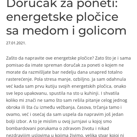
Doručak za poneti:
energetske pločice
sa medom i golicom
27.01.2021.
Zašto da napravite ove energetske pločice? Zato što je i sama
pomisao da imate spreman doručak za poneti o kojem ne
morate da razmišljate bar nedelju dana unapred totalno
rasterećenje. Pola stresa manje, ozbiljno. Ja sam odahnula
već kada sam prvu kutiju svojih energetskih pločica, onako
sve lepo upakovanu, spustila na sto u kuhinji. I shvatila
koliko mi znači ne samo što sam rešila pitanje celog jednog
obroka ili šta ću između vežbanja, časova, trčanja tamo i
ovamo, već i osećaj da sam uspela da napravim još jedan
bolji izbor. A to je mislim u ovoj jurnjavi u kojoj smo
bombardovani porukama o zdravom životu i nikad
nezdravijim uslovima u kojima živimo, velika stvar kojoj ni