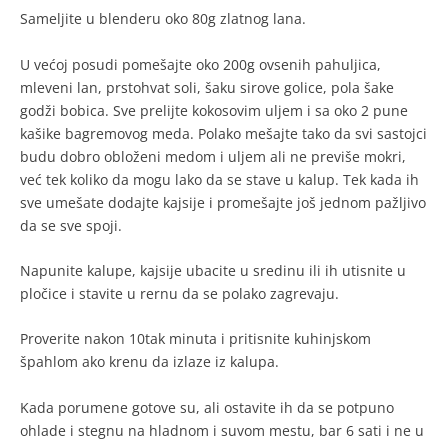
Sameljite u blenderu oko 80g zlatnog lana.
U većoj posudi pomešajte oko 200g ovsenih pahuljica,
mleveni lan, prstohvat soli, šaku sirove golice, pola šake
godži bobica. Sve prelijte kokosovim uljem i sa oko 2 pune
kašike bagremovog meda. Polako mešajte tako da svi sastojci
budu dobro obloženi medom i uljem ali ne previše mokri,
već tek koliko da mogu lako da se stave u kalup. Tek kada ih
sve umešate dodajte kajsije i promešajte još jednom pažljivo
da se sve spoji.
Napunite kalupe, kajsije ubacite u sredinu ili ih utisnite u
pločice i stavite u rernu da se polako zagrevaju.
Proverite nakon 10tak minuta i pritisnite kuhinjskom
špahlom ako krenu da izlaze iz kalupa.
Kada porumene gotove su, ali ostavite ih da se potpuno
ohlade i stegnu na hladnom i suvom mestu, bar 6 sati i ne u