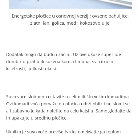
Energetske pločice u osnovnoj verziji: ovsene pahuljice,
zlatni lan, golica, med i kokosovo ulje.
Dodatak mogu da budu i začini. Uz ove ukuse super ide
đumbir u prahu ili sušena korica limuna, svi citrusni,
kiselkasti, ljutkasti ukusi.
Suvo voće slobodno ostavite u celim ili što većim komadima.
Ovi komadi voća pomažu da pločica održi oblik i ne slomi se,
a i zabavno je kada naletite na celu kajsiju. Samo gledajte da
ih upakujte u sredinu pločice.
Ukoliko je suvo voće previše tvrdo, omekšajte ga toplom