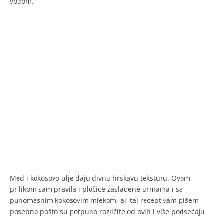
vodom.
Med i kokosovo ulje daju divnu hrskavu teksturu. Ovom
prilikom sam pravila i pločice zaslađene urmama i sa
punomasnim kokosovim mlekom, ali taj recept vam pišem
posebno pošto su potpuno različite od ovih i više podsećaju