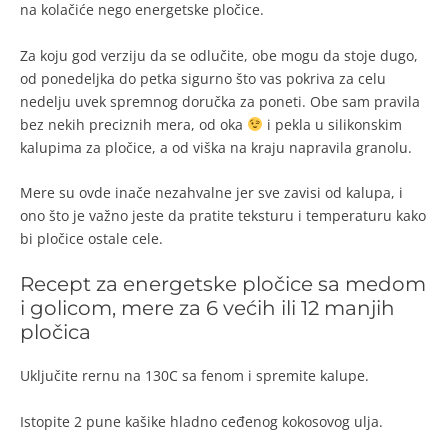
na kolačiće nego energetske pločice.
Za koju god verziju da se odlučite, obe mogu da stoje dugo,
od ponedeljka do petka sigurno što vas pokriva za celu
nedelju uvek spremnog doručka za poneti. Obe sam pravila
bez nekih preciznih mera, od oka
i pekla u silikonskim
kalupima za pločice, a od viška na kraju napravila granolu.
Mere su ovde inače nezahvalne jer sve zavisi od kalupa, i
ono što je važno jeste da pratite teksturu i temperaturu kako
bi pločice ostale cele.
Recept za energetske pločice sa medom
i golicom, mere za 6 većih ili 12 manjih
pločica
Uključite rernu na 130C sa fenom i spremite kalupe.
Istopite 2 pune kašike hladno ceđenog kokosovog ulja.