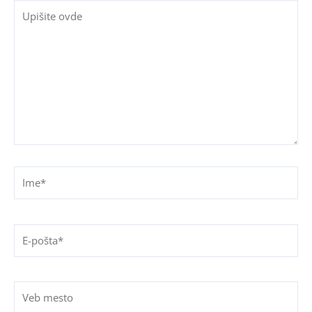
Upišite
ovde
Ime*
E-
pošta*
Veb
mesto