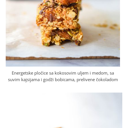
Energetske pločice sa kokosovim uljem i medom, sa
suvim kajsijama i godži bobicama, prelivene čokoladom