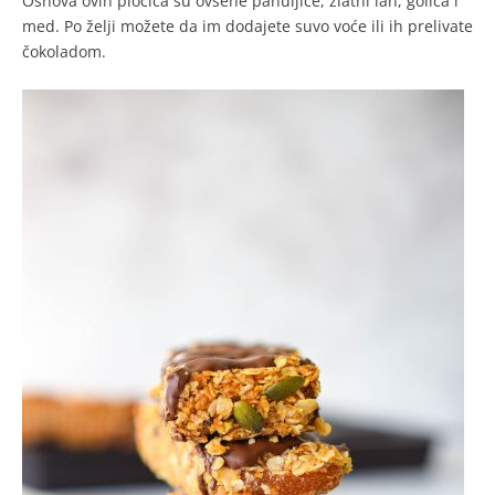
Osnova ovih pločica su ovsene pahuljice, zlatni lan, golica i
med. Po želji možete da im dodajete suvo voće ili ih prelivate
čokoladom.