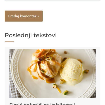
Poslednji tekstovi
Slatki paketići sa kajsijama i