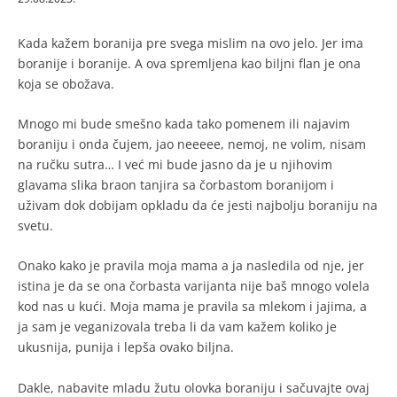
Kada kažem boranija pre svega mislim na ovo jelo. Jer ima
boranije i boranije. A ova spremljena kao biljni flan je ona
koja se obožava.
Mnogo mi bude smešno kada tako pomenem ili najavim
boraniju i onda čujem, jao neeeee, nemoj, ne volim, nisam
na ručku sutra… I već mi bude jasno da je u njihovim
glavama slika braon tanjira sa čorbastom boranijom i
uživam dok dobijam opkladu da će jesti najbolju boraniju na
svetu.
Onako kako je pravila moja mama a ja nasledila od nje, jer
istina je da se ona čorbasta varijanta nije baš mnogo volela
kod nas u kući. Moja mama je pravila sa mlekom i jajima, a
ja sam je veganizovala treba li da vam kažem koliko je
ukusnija, punija i lepša ovako biljna.
Dakle, nabavite mladu žutu olovka boraniju i sačuvajte ovaj