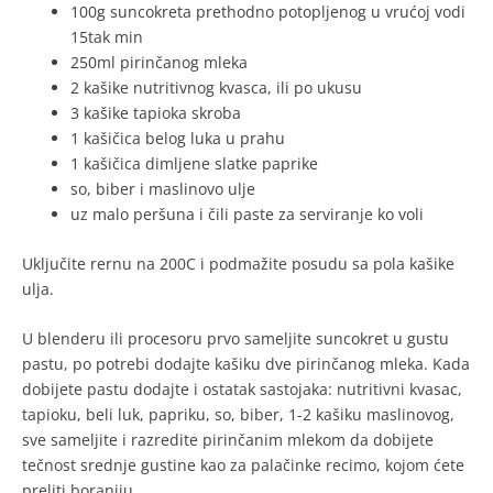
100g suncokreta prethodno potopljenog u vrućoj vodi
15tak min
250ml pirinčanog mleka
2 kašike nutritivnog kvasca, ili po ukusu
3 kašike tapioka skroba
1 kašičica belog luka u prahu
1 kašičica dimljene slatke paprike
so, biber i maslinovo ulje
uz malo peršuna i čili paste za serviranje ko voli
Uključite rernu na 200C i podmažite posudu sa pola kašike
ulja.
U blenderu ili procesoru prvo sameljite suncokret u gustu
pastu, po potrebi dodajte kašiku dve pirinčanog mleka. Kada
dobijete pastu dodajte i ostatak sastojaka: nutritivni kvasac,
tapioku, beli luk, papriku, so, biber, 1-2 kašiku maslinovog,
sve sameljite i razredite pirinčanim mlekom da dobijete
tečnost srednje gustine kao za palačinke recimo, kojom ćete
preliti boraniju.