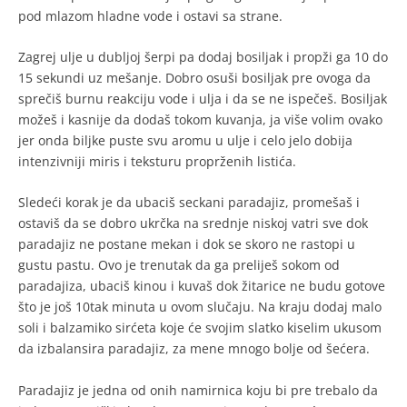
pod mlazom hladne vode i ostavi sa strane.
Zagrej ulje u dubljoj šerpi pa dodaj bosiljak i propži ga 10 do
15 sekundi uz mešanje. Dobro osuši bosiljak pre ovoga da
sprečiš burnu reakciju vode i ulja i da se ne ispečeš. Bosiljak
možeš i kasnije da dodaš tokom kuvanja, ja više volim ovako
jer onda biljke puste svu aromu u ulje i celo jelo dobija
intenzivniji miris i teksturu proprženih listića.
Sledeći korak je da ubaciš seckani paradajiz, promešaš i
ostaviš da se dobro ukrčka na srednje niskoj vatri sve dok
paradajiz ne postane mekan i dok se skoro ne rastopi u
gustu pastu. Ovo je trenutak da ga preliješ sokom od
paradajiza, ubaciš kinou i kuvaš dok žitarice ne budu gotove
što je još 10tak minuta u ovom slučaju. Na kraju dodaj malo
soli i balzamiko sirćeta koje će svojim slatko kiselim ukusom
da izbalansira paradajiz, za mene mnogo bolje od šećera.
Paradajiz je jedna od onih namirnica koju bi pre trebalo da