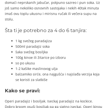
domaći neprskanih jabučar, potpuno sazreo i pun soka. Uz
još samo nekoliko osnovnih sastojaka i nekih 40tak minuta
imaš ovu toplu ukusnu i mirisnu ručak ili večera supu na
stolu.
Šta ti je potrebno za 4 do 6 tanjira:
1 kg svežeg paradajiza
500ml paradajiz soka
šaka svežeg bosiljka
100g kinoe ili žitarice po izboru
so po ukusu
1-2 kašike maslinovog ulja
balzamiko sirće, ona najgušća i najslađa verzija koja
se koristi za slatkiše
Kako se pravi:
Operi paradajiz i bosiljak. Iseckaj paradajiz na kockice.
Dobro krpom osuši bosiljak pa ga sigtno iseckaj. Operi kinou