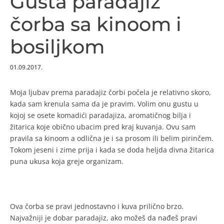
Gusta paradajiz
čorba sa kinoom i
bosiljkom
01.09.2017.
Moja ljubav prema paradajiz čorbi počela je relativno skoro,
kada sam krenula sama da je pravim. Volim onu gustu u
kojoj se osete komadići paradajiza, aromatičnog bilja i
žitarica koje obično ubacim pred kraj kuvanja. Ovu sam
pravila sa kinoom a odlična je i sa prosom ili belim pirinčem.
Tokom jeseni i zime prija i kada se doda heljda divna žitarica
puna ukusa koja greje organizam.
Ova čorba se pravi jednostavno i kuva prilično brzo.
Najvažniji je dobar paradajiz, ako možeš da nađeš pravi