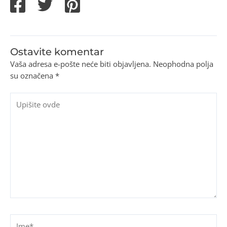
Ostavite komentar
Vaša adresa e-pošte neće biti objavljena.
Neophodna polja
su označena
*
Upišite
ovde
Ime*