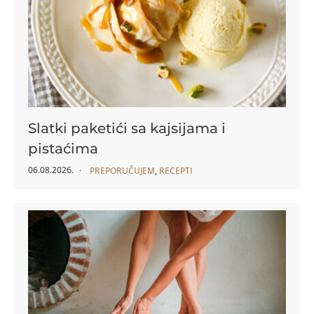
Slatki paketići sa kajsijama i
pistaćima
06.08.2026.
PREPORUČUJEM
,
RECEPTI