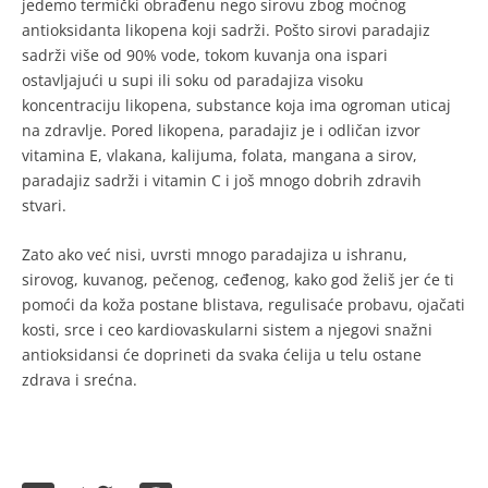
jedemo termički obrađenu nego sirovu zbog moćnog
antioksidanta likopena koji sadrži. Pošto sirovi paradajiz
sadrži više od 90% vode, tokom kuvanja ona ispari
ostavljajući u supi ili soku od paradajiza visoku
koncentraciju likopena, substance koja ima ogroman uticaj
na zdravlje. Pored likopena, paradajiz je i odličan izvor
vitamina E, vlakana, kalijuma, folata, mangana a sirov,
paradajiz sadrži i vitamin C i još mnogo dobrih zdravih
stvari.
Zato ako već nisi, uvrsti mnogo paradajiza u ishranu,
sirovog, kuvanog, pečenog, ceđenog, kako god želiš jer će ti
pomoći da koža postane blistava, regulisaće probavu, ojačati
kosti, srce i ceo kardiovaskularni sistem a njegovi snažni
antioksidansi će doprineti da svaka ćelija u telu ostane
zdrava i srećna.