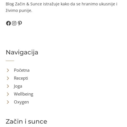
Blog Začin & Sunce istražuje kako da se hranimo ukusnije i
živimo punije.
Facebook
Instagram
Pinterest
Navigacija
Početna
Recepti
Joga
Wellbeing
Oxygen
Začin i sunce