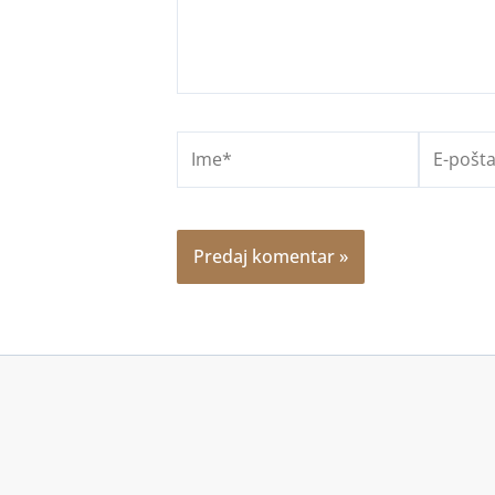
Ime*
E-
pošta*