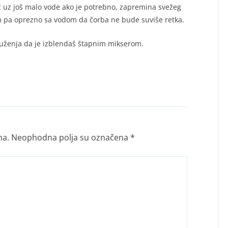
ć uz još malo vode ako je potrebno, zapremina svežeg
 pa oprezno sa vodom da čorba ne bude suviše retka.
luženja da je izblendaš štapnim mikserom.
na.
Neophodna polja su označena
*