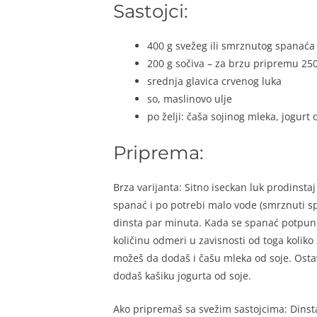
Sastojci:
400 g svežeg ili smrznutog spanaća
200 g sočiva – za brzu pripremu 25
srednja glavica crvenog luka
so, maslinovo ulje
po želji: čaša sojinog mleka, jogurt 
Priprema:
Brza varijanta: Sitno iseckan luk prodinst
spanać i po potrebi malo vode (smrznuti sp
dinsta par minuta. Kada se spanać potpuno
količinu odmeri u zavisnosti od toga koliko 
možeš da dodaš i čašu mleka od soje. Ostav
dodaš kašiku jogurta od soje.
Ako pripremaš sa svežim sastojcima: Dinsta