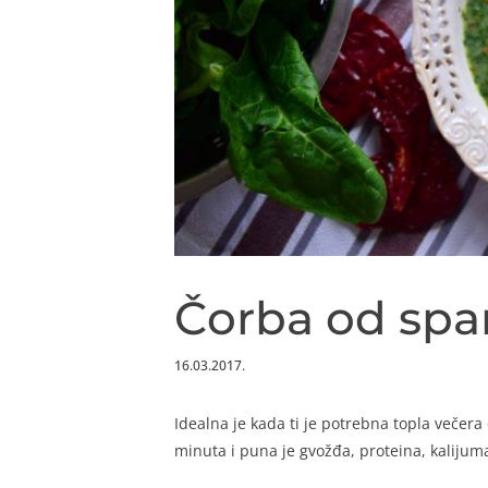
Čorba od span
16.03.2017.
Idealna je kada ti je potrebna topla večer
minuta i puna je gvožđa, proteina, kaliju