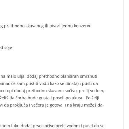
0g prethodno skuvanog ili otvori jednu konzervu
od soje
aj na malo ulja, dodaj prethodno blanširan smrznuti
anać će sam pustiti vodu kako se dinsta) i pusti da
 otopi dodaj prethodno skuvano sočivo, prelij vodom,
želiš da čorba bude gusta i posoli po ukusu. Po želji
i da proključa i večera je gotova. I na kraju možeš da
nom luku dodaj prvo sočivo prelij vodom i pusti da se