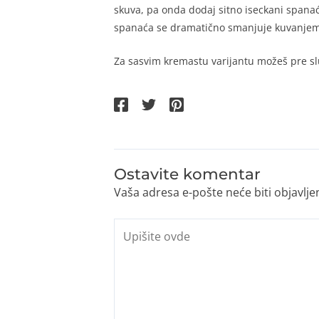
skuva, pa onda dodaj sitno iseckani spana
spanaća se dramatično smanjuje kuvanjem
Za sasvim kremastu varijantu možeš pre s
Ostavite komentar
Vaša adresa e-pošte neće biti objavlje
Upišite
ovde